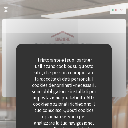
Personalizzazione delle tue scelte sui cookie
Instagram ((apre una nuova finestra))
Il ristorante e i suoi partner
utilizzano cookies su questo
sito, che possono comportare
la raccolta di dati personali. I
cookies denominati «necessari»
sono obbligatori e installati per
impostazione predefinita. Altri
cookies opzionali richiedono il
© 2026 QUAI OUEST — CREAZIONE DEL SITO INTERNET RISTORANTE CON
tuo consenso. Questi cookies
((APRE UNA NUOVA FINESTRA))
ZENCHEF
opzionali servono per
NOTE LEGALI
TERMINI DI UTILIZZO
((APRE UNA NUOVA FINESTRA))
((APRE UNA NUOVA FINESTRA))
analizzare la tua navigazione,
POLITICA DI PROTEZIONE DEI DATI PERSONALI
INFORMATIVA SUI COOKIE