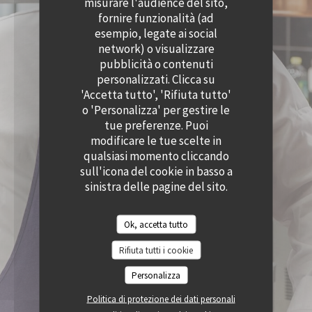
misurare l'audience del sito,
((APRE UNA NUOVA FINESTRA))
((APRE UNA NUOVA
ACCESSIBILITA
fornire funzionalità (ad
((APRE UNA NUOVA FINESTRA))
esempio, legate ai social
network) o visualizzare
pubblicità o contenuti
personalizzati. Clicca su
'Accetta tutto', 'Rifiuta tutto'
o 'Personalizza' per gestire le
tue preferenze. Puoi
modificare le tue scelte in
qualsiasi momento cliccando
sull'icona del cookie in basso a
sinistra delle pagine del sito.
Ok, accetta tutto
Rifiuta tutti i cookie
Personalizza
Politica di protezione dei dati personali