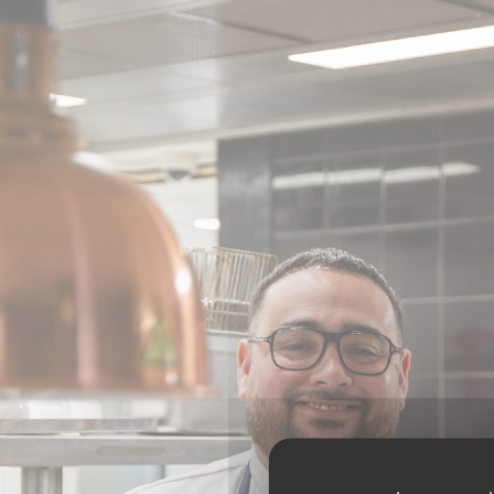
Πίνακας διαχείρισης "Μπισκότων" (Cookies)