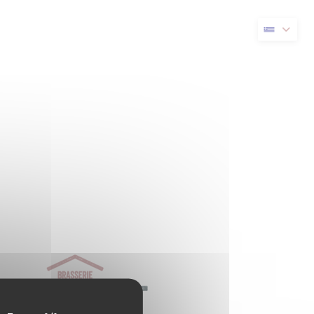
νέο παράθυρο))