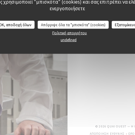
 χρησιμοποιεί "μπισκότα" (cookies) και σας επιτρέπει να ελέ
ενεργοποιήσετε
OK, αποδοχή όλων
Απόρριψε όλα τα "μπισκότα" (cookies)
Εξατομίκευ
Πολιτική απορρήτου
undefined
© 2026 QUAI OUEST — Η
ΑΠΟΠΟΊΗΣΗ ΕΥΘΎΝΗΣ
ΌΡΟ