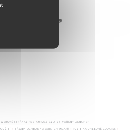
at
((OTEVŘE SE V NOVÉM OKNĚ
— WEBOVÉ STRÁNKY RESTAURACE BYLY VYTVOŘENY
ZENCHEF
OUŽITÍ
ZÁSADY OCHRANY OSOBNÍCH ÚDAJŮ
POLITIKA OHLEDNĚ COOKIES