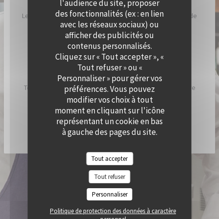
l'audience du site, proposer
des fonctionnalités (ex : en lien
Le Chef a imaginé Cramat’, comme un restaurant de bord de
avec les réseaux sociaux) ou
plage, inspiré par ses racines catalanes et son humeur
afficher des publicités ou
ensoleillée.
contenus personnalisés.
Cliquez sur « Tout accepter », «
Chez Cramat’, la cuisine sent bon l’été et est pleine de
Tout refuser » ou «
saveurs et de gourmandises.
Personnaliser » pour gérer vos
Tous les jours, nous allumons nos braséros pour vous faire
préférences. Vous pouvez
découvrir les spécialités du chef !
modifier vos choix à tout
moment en cliquant sur l'icône
représentant un cookie en bas
DÉCOUVRIR / RÉSERVER CRAMAT'
à gauche des pages du site.
Tout accepter
© 2026 QUAI OUEST — CRÉATION DE SITE INTERNET RESTAURANT AVEC
Tout refuser
((OUVRE UNE NOUVELLE FENÊTRE))
ZENCHEF
MENTIONS LÉGALES
CGU
Personnaliser
((OUVRE UNE NOUVELLE FENÊTRE))
((OUVRE UNE NOUVELLE FENÊTR
POLITIQUE DE PROTECTION DES DONNÉES À CARACTÈRE PERSONNEL
((OUVRE UNE NOUVELLE FENÊTRE))
Politique de protection des données à caractère
POLITIQUE DE COOKIES
ACCESSIBILITE