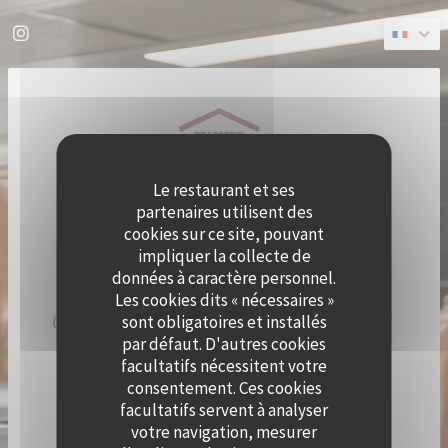
Personnalisation de vos choix en matière de cookies
Instagram ((ouvre une nouvelle fenêtre))
Le restaurant et ses
partenaires utilisent des
cookies sur ce site, pouvant
impliquer la collecte de
données à caractère personnel.
Les cookies dits « nécessaires »
QUAI OUEST DEVIENT CRAMAT'
sont obligatoires et installés
par défaut. D'autres cookies
LE TEMPS D'UN ÉTÉ !
facultatifs nécessitent votre
consentement. Ces cookies
facultatifs servent à analyser
LE CHEF ALEXY ALGAR-DENOS S’INSTALLE À QUAI
OUEST LE TEMPS D’UN ÉTÉ !
votre navigation, mesurer