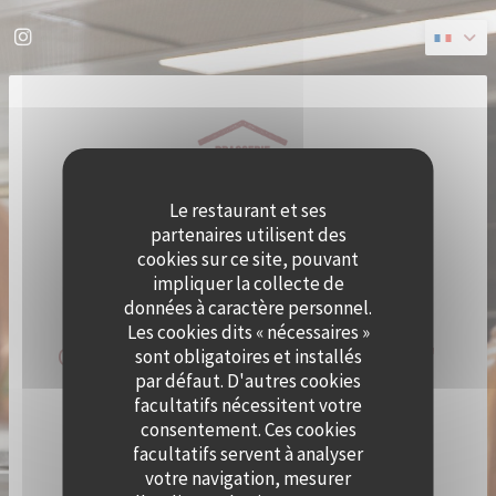
Personnalisation de vos choix en matière de cookies
Instagram ((ouvre une nouvelle fenêtre))
Le restaurant et ses
partenaires utilisent des
cookies sur ce site, pouvant
impliquer la collecte de
données à caractère personnel.
Les cookies dits « nécessaires »
QUAI OUEST DEVIENT CRAMAT'
sont obligatoires et installés
par défaut. D'autres cookies
LE TEMPS D'UN ÉTÉ !
facultatifs nécessitent votre
consentement. Ces cookies
facultatifs servent à analyser
LE CHEF ALEXY ALGAR-DENOS S’INSTALLE À QUAI
OUEST LE TEMPS D’UN ÉTÉ !
votre navigation, mesurer