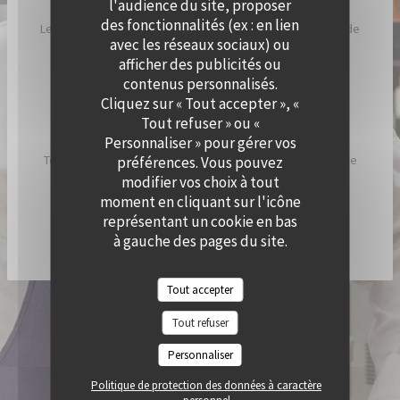
l'audience du site, proposer
des fonctionnalités (ex : en lien
Le Chef a imaginé Cramat’, comme un restaurant de bord de
avec les réseaux sociaux) ou
plage, inspiré par ses racines catalanes et son humeur
afficher des publicités ou
ensoleillée.
contenus personnalisés.
Cliquez sur « Tout accepter », «
Chez Cramat’, la cuisine sent bon l’été et est pleine de
Tout refuser » ou «
saveurs et de gourmandises.
Personnaliser » pour gérer vos
Tous les jours, nous allumons nos braséros pour vous faire
préférences. Vous pouvez
découvrir les spécialités du chef !
modifier vos choix à tout
moment en cliquant sur l'icône
représentant un cookie en bas
DÉCOUVRIR / RÉSERVER CRAMAT'
à gauche des pages du site.
Tout accepter
© 2026 QUAI OUEST — CRÉATION DE SITE INTERNET RESTAURANT AVEC
Tout refuser
((OUVRE UNE NOUVELLE FENÊTRE))
ZENCHEF
MENTIONS LÉGALES
CGU
Personnaliser
((OUVRE UNE NOUVELLE FENÊTRE))
((OUVRE UNE NOUVELLE FENÊTR
POLITIQUE DE PROTECTION DES DONNÉES À CARACTÈRE PERSONNEL
((OUVRE UNE NOUVELLE FENÊTRE))
Politique de protection des données à caractère
POLITIQUE DE COOKIES
ACCESSIBILITE