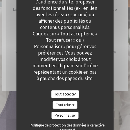
l'audience du site, proposer
des fonctionnalités (ex : en lien
Le Chef a imaginé Cramat’, comme un restaurant de bord de
avec les réseaux sociaux) ou
plage, inspiré par ses racines catalanes et son humeur
afficher des publicités ou
ensoleillée.
contenus personnalisés.
Cliquez sur « Tout accepter », «
Chez Cramat’, la cuisine sent bon l’été et est pleine de
Tout refuser » ou «
saveurs et de gourmandises.
Personnaliser » pour gérer vos
Tous les jours, nous allumons nos braséros pour vous faire
préférences. Vous pouvez
découvrir les spécialités du chef !
modifier vos choix à tout
moment en cliquant sur l'icône
représentant un cookie en bas
DÉCOUVRIR / RÉSERVER CRAMAT'
à gauche des pages du site.
Tout accepter
© 2026 QUAI OUEST — CRÉATION DE SITE INTERNET RESTAURANT AVEC
Tout refuser
((OUVRE UNE NOUVELLE FENÊTRE))
ZENCHEF
MENTIONS LÉGALES
CGU
Personnaliser
((OUVRE UNE NOUVELLE FENÊTRE))
((OUVRE UNE NOUVELLE FENÊTR
POLITIQUE DE PROTECTION DES DONNÉES À CARACTÈRE PERSONNEL
((OUVRE UNE NOUVELLE FENÊTRE))
Politique de protection des données à caractère
POLITIQUE DE COOKIES
ACCESSIBILITE