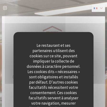
Personnalisation de vos choix en matière de cookies
Instagram ((ouvre une nouvelle fenêtre))
Le restaurant et ses
partenaires utilisent des
cookies sur ce site, pouvant
impliquer la collecte de
données à caractère personnel.
Les cookies dits « nécessaires »
QUAI OUEST DEVIENT CRAMAT'
sont obligatoires et installés
par défaut. D'autres cookies
LE TEMPS D'UN ÉTÉ !
facultatifs nécessitent votre
consentement. Ces cookies
facultatifs servent à analyser
LE CHEF ALEXY ALGAR-DENOS S’INSTALLE À QUAI
OUEST LE TEMPS D’UN ÉTÉ !
votre navigation, mesurer