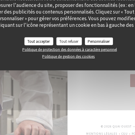
surer l'audience du site, proposer des fonctionnalités (ex : en 
LE CHEF ALEXY ALGAR
er des publicités ou contenus personnalisés. Cliquez sur « Tout
ersonnaliser » pour gérer vos préférences. Vous pouvez modifier
quant sur l'icône représentant un cookie en bas à gauche des 
Le Chef a imaginé Cramat’
Tout accepter
Tout refuser
Personnaliser
Chez Cramat’, la cuisin
Politique de protection des données à caractère personnel
Politique de gestion des cookies
Tous les jours, nous all
© 2026 QUAI OUEST 
MENTIONS LÉGALES
CGU
P