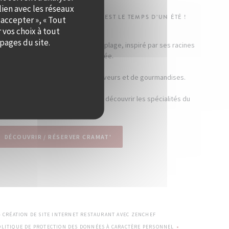
lien avec les réseaux
-DENOS S’INSTALLE À QUAI OUEST LE TEMPS D’UN ÉTÉ !
 accepter », « Tout
 vos choix à tout
pages du site.
, comme un restaurant de bord de plage, inspiré par ses racines
catalanes et son humeur ensoleillée.
e sent bon l’été et est pleine de saveurs et de gourmandises.
umons nos braséros pour vous faire découvrir les spécialités du
chef !
DÉCOUVRIR / RÉSERVER CRAMAT'
((OUVRE UNE NOUVELLE FE
— CRÉATION DE SITE INTERNET RESTAURANT AVEC
ZENCHEF
OLITIQUE DE PROTECTION DES DONNÉES À CARACTÈRE PERSONNEL