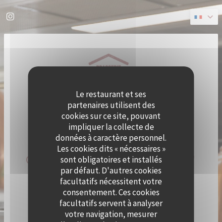
Personnalisation de vos choix en matière de cookies
Instagram ((ouvre une nouvelle fenêtre))
Le restaurant et ses
partenaires utilisent des
cookies sur ce site, pouvant
impliquer la collecte de
données à caractère personnel.
Les cookies dits « nécessaires »
QUAI OUEST DEVIENT CRAMAT'
sont obligatoires et installés
par défaut. D'autres cookies
LE TEMPS D'UN ÉTÉ !
facultatifs nécessitent votre
consentement. Ces cookies
facultatifs servent à analyser
LE CHEF ALEXY ALGAR-DENOS S’INSTALLE À QUAI
OUEST LE TEMPS D’UN ÉTÉ !
votre navigation, mesurer