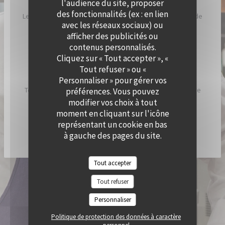
l'audience du site, proposer
des fonctionnalités (ex : en lien
Le Chef a imaginé Cramat’, comme un restaurant de bord de
avec les réseaux sociaux) ou
plage, inspiré par ses racines catalanes et son humeur
afficher des publicités ou
ensoleillée.
contenus personnalisés.
Cliquez sur « Tout accepter », «
Chez Cramat’, la cuisine sent bon l’été et est pleine de
Tout refuser » ou «
saveurs et de gourmandises.
Personnaliser » pour gérer vos
Tous les jours, nous allumons nos braséros pour vous faire
préférences. Vous pouvez
découvrir les spécialités du chef !
modifier vos choix à tout
moment en cliquant sur l'icône
représentant un cookie en bas
DÉCOUVRIR / RÉSERVER CRAMAT'
à gauche des pages du site.
Tout accepter
© 2026 QUAI OUEST — CRÉATION DE SITE INTERNET RESTAURANT AVEC
Tout refuser
((OUVRE UNE NOUVELLE FENÊTRE))
ZENCHEF
MENTIONS LÉGALES
CGU
Personnaliser
((OUVRE UNE NOUVELLE FENÊTRE))
((OUVRE UNE NOUVELLE FENÊTR
POLITIQUE DE PROTECTION DES DONNÉES À CARACTÈRE PERSONNEL
((OUVRE UNE NOUVELLE FENÊTRE))
Politique de protection des données à caractère
POLITIQUE DE COOKIES
ACCESSIBILITE