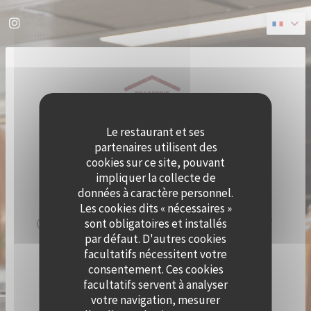
Personnalisation de vos choix en matière de cookies
Instagram ((ouvre une nouvelle fenêtre))
Le restaurant et ses
partenaires utilisent des
cookies sur ce site, pouvant
impliquer la collecte de
données à caractère personnel.
Les cookies dits « nécessaires »
QUAI OUEST DEVIENT CRAMAT'
sont obligatoires et installés
par défaut. D'autres cookies
LE TEMPS D'UN ÉTÉ !
facultatifs nécessitent votre
consentement. Ces cookies
facultatifs servent à analyser
LE CHEF ALEXY ALGAR-DENOS S’INSTALLE À QUAI
OUEST LE TEMPS D’UN ÉTÉ !
votre navigation, mesurer