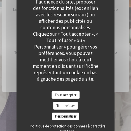
l'audience du site, proposer
des fonctionnalités (ex : en lien
Le Chef a imaginé Cramat’, comme un restaurant de bord de
avec les réseaux sociaux) ou
plage, inspiré par ses racines catalanes et son humeur
afficher des publicités ou
ensoleillée.
contenus personnalisés.
Cliquez sur « Tout accepter », «
Chez Cramat’, la cuisine sent bon l’été et est pleine de
Tout refuser » ou «
saveurs et de gourmandises.
Personnaliser » pour gérer vos
Tous les jours, nous allumons nos braséros pour vous faire
préférences. Vous pouvez
découvrir les spécialités du chef !
modifier vos choix à tout
moment en cliquant sur l'icône
représentant un cookie en bas
DÉCOUVRIR / RÉSERVER CRAMAT'
à gauche des pages du site.
Tout accepter
© 2026 QUAI OUEST — CRÉATION DE SITE INTERNET RESTAURANT AVEC
Tout refuser
((OUVRE UNE NOUVELLE FENÊTRE))
ZENCHEF
MENTIONS LÉGALES
CGU
Personnaliser
((OUVRE UNE NOUVELLE FENÊTRE))
((OUVRE UNE NOUVELLE FENÊTR
POLITIQUE DE PROTECTION DES DONNÉES À CARACTÈRE PERSONNEL
((OUVRE UNE NOUVELLE FENÊTRE))
Politique de protection des données à caractère
POLITIQUE DE COOKIES
ACCESSIBILITE