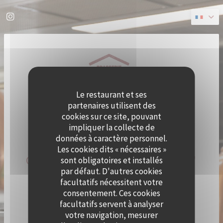
Personnalisation de vos choix en matière de cookies
Instagram ((ouvre une nouvelle fenêtre))
Le restaurant et ses
partenaires utilisent des
cookies sur ce site, pouvant
impliquer la collecte de
données à caractère personnel.
Les cookies dits « nécessaires »
QUAI OUEST DEVIENT CRAMAT'
sont obligatoires et installés
par défaut. D'autres cookies
LE TEMPS D'UN ÉTÉ !
facultatifs nécessitent votre
consentement. Ces cookies
facultatifs servent à analyser
LE CHEF ALEXY ALGAR-DENOS S’INSTALLE À QUAI
OUEST LE TEMPS D’UN ÉTÉ !
votre navigation, mesurer