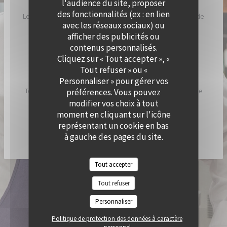
l'audience du site, proposer
des fonctionnalités (ex : en lien
Le Chef a imaginé Cramat’, comme un restaurant de bord de
avec les réseaux sociaux) ou
plage, inspiré par ses racines catalanes et son humeur
afficher des publicités ou
ensoleillée.
contenus personnalisés.
Cliquez sur « Tout accepter », «
Chez Cramat’, la cuisine sent bon l’été et est pleine de
Tout refuser » ou «
saveurs et de gourmandises.
Personnaliser » pour gérer vos
Tous les jours, nous allumons nos braséros pour vous faire
préférences. Vous pouvez
découvrir les spécialités du chef !
modifier vos choix à tout
moment en cliquant sur l'icône
représentant un cookie en bas
DÉCOUVRIR / RÉSERVER CRAMAT'
à gauche des pages du site.
Tout accepter
© 2026 QUAI OUEST — CRÉATION DE SITE INTERNET RESTAURANT AVEC
Tout refuser
((OUVRE UNE NOUVELLE FENÊTRE))
ZENCHEF
MENTIONS LÉGALES
CGU
Personnaliser
((OUVRE UNE NOUVELLE FENÊTRE))
((OUVRE UNE NOUVELLE FENÊTR
POLITIQUE DE PROTECTION DES DONNÉES À CARACTÈRE PERSONNEL
((OUVRE UNE NOUVELLE FENÊTRE))
Politique de protection des données à caractère
POLITIQUE DE COOKIES
ACCESSIBILITE