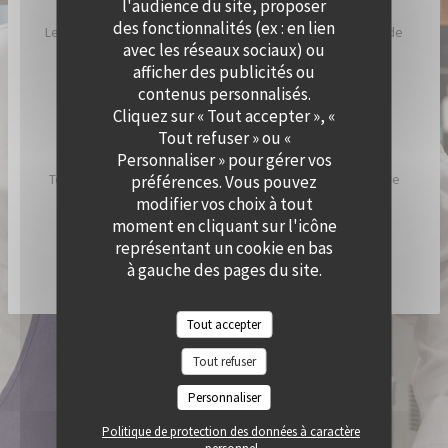
l'audience du site, proposer
des fonctionnalités (ex : en lien
Le Chef a imaginé Cramat’, comme un restaurant de bord de
avec les réseaux sociaux) ou
plage, inspiré par ses racines catalanes et son humeur
afficher des publicités ou
ensoleillée.
contenus personnalisés.
Cliquez sur « Tout accepter », «
Chez Cramat’, la cuisine sent bon l’été et est pleine de
Tout refuser » ou «
saveurs et de gourmandises.
Personnaliser » pour gérer vos
Tous les jours, nous allumons nos braséros pour vous faire
préférences. Vous pouvez
découvrir les spécialités du chef !
modifier vos choix à tout
moment en cliquant sur l'icône
représentant un cookie en bas
DÉCOUVRIR / RÉSERVER CRAMAT'
à gauche des pages du site.
Tout accepter
© 2026 QUAI OUEST — CRÉATION DE SITE INTERNET RESTAURANT AVEC
Tout refuser
((OUVRE UNE NOUVELLE FENÊTRE))
ZENCHEF
MENTIONS LÉGALES
CGU
Personnaliser
((OUVRE UNE NOUVELLE FENÊTRE))
((OUVRE UNE NOUVELLE FENÊTR
POLITIQUE DE PROTECTION DES DONNÉES À CARACTÈRE PERSONNEL
((OUVRE UNE NOUVELLE FENÊTRE))
Politique de protection des données à caractère
POLITIQUE DE COOKIES
ACCESSIBILITE