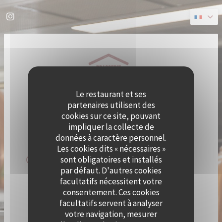
Personnalisation de vos choix en matière de cookies
Instagram ((ouvre une nouvelle fenêtre))
Le restaurant et ses
partenaires utilisent des
cookies sur ce site, pouvant
impliquer la collecte de
données à caractère personnel.
Les cookies dits « nécessaires »
QUAI OUEST DEVIENT CRAMAT'
sont obligatoires et installés
par défaut. D'autres cookies
LE TEMPS D'UN ÉTÉ !
facultatifs nécessitent votre
consentement. Ces cookies
facultatifs servent à analyser
LE CHEF ALEXY ALGAR-DENOS S’INSTALLE À QUAI
OUEST LE TEMPS D’UN ÉTÉ !
votre navigation, mesurer