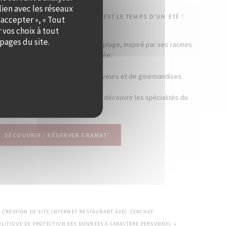
lien avec les réseaux
-DENOS S’INSTALLE À QUAI OUEST LE TEMPS D’UN ÉTÉ !
 accepter », « Tout
 vos choix à tout
pages du site.
, comme un restaurant de bord de plage, inspiré par ses racines
catalanes et son humeur ensoleillée.
e sent bon l’été et est pleine de saveurs et de gourmandises.
umons nos braséros pour vous faire découvrir les spécialités du
chef !
DÉCOUVRIR / RÉSERVER CRAMAT'
((OUVRE UNE NOUVELLE FE
— CRÉATION DE SITE INTERNET RESTAURANT AVEC
ZENCHEF
OLITIQUE DE PROTECTION DES DONNÉES À CARACTÈRE PERSONNEL