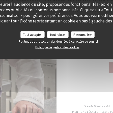
surer l'audience du site, proposer des fonctionnalités (ex : en 
LE CHEF ALEXY ALGAR
er des publicités ou contenus personnalisés. Cliquez sur « Tout
ersonnaliser » pour gérer vos préférences. Vous pouvez modifier
quant sur l'icône représentant un cookie en bas à gauche des 
Le Chef a imaginé Cramat’
Tout accepter
Tout refuser
Personnaliser
Chez Cramat’, la cuisin
Politique de protection des données à caractère personnel
Politique de gestion des cookies
Tous les jours, nous all
© 2026 QUAI OUEST 
MENTIONS LÉGALES
CGU
P