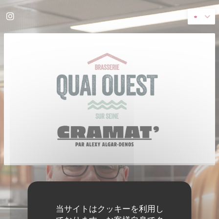
クッキー利用の管理について
Instagram ((新しいウィンドウで開きます))
((新し
© 2026 QUAI OUEST — このレストランウェブサイトの作成者
ZENCHEF
免責
利用規約
個人情報保護方針
クッキー ポリシー
アクセシビリティ
((新しいウィンドウで開きます))
((新しいウィンドウで開きます))
((新しいウィンドウで開きます))
((新しいウィンドウで開きます))
((新しいウィ
当サイトはクッキーを利用し