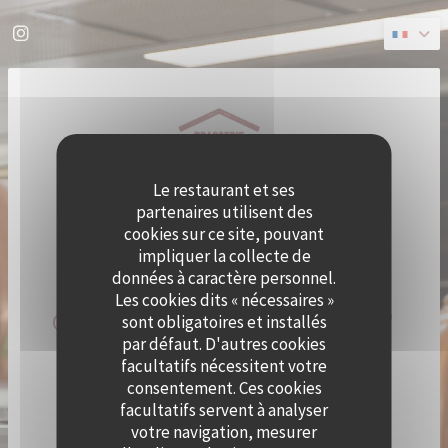
Personnalisation de vos choix en matière de cookies
Instagram ((ouvre une nouvelle fenêtre))
Le restaurant et ses
partenaires utilisent des
cookies sur ce site, pouvant
impliquer la collecte de
données à caractère personnel.
Les cookies dits « nécessaires »
QUAI OUEST DEVIENT CRAMAT'
sont obligatoires et installés
par défaut. D'autres cookies
LE TEMPS D'UN ÉTÉ !
facultatifs nécessitent votre
consentement. Ces cookies
facultatifs servent à analyser
LE CHEF ALEXY ALGAR-DENOS S’INSTALLE À QUAI
OUEST LE TEMPS D’UN ÉTÉ !
votre navigation, mesurer