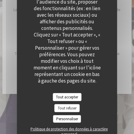
l'audience du site, proposer
des fonctionnalités (ex : en lien
Le Chef a imaginé Cramat’, comme un restaurant de bord de
avec les réseaux sociaux) ou
plage, inspiré par ses racines catalanes et son humeur
afficher des publicités ou
ensoleillée.
contenus personnalisés.
Cliquez sur « Tout accepter », «
Chez Cramat’, la cuisine sent bon l’été et est pleine de
Tout refuser » ou «
saveurs et de gourmandises.
Personnaliser » pour gérer vos
Tous les jours, nous allumons nos braséros pour vous faire
préférences. Vous pouvez
découvrir les spécialités du chef !
modifier vos choix à tout
moment en cliquant sur l'icône
représentant un cookie en bas
DÉCOUVRIR / RÉSERVER CRAMAT'
à gauche des pages du site.
Tout accepter
© 2026 QUAI OUEST — CRÉATION DE SITE INTERNET RESTAURANT AVEC
Tout refuser
((OUVRE UNE NOUVELLE FENÊTRE))
ZENCHEF
MENTIONS LÉGALES
CGU
Personnaliser
((OUVRE UNE NOUVELLE FENÊTRE))
((OUVRE UNE NOUVELLE FENÊTR
POLITIQUE DE PROTECTION DES DONNÉES À CARACTÈRE PERSONNEL
((OUVRE UNE NOUVELLE FENÊTRE))
Politique de protection des données à caractère
POLITIQUE DE COOKIES
ACCESSIBILITE