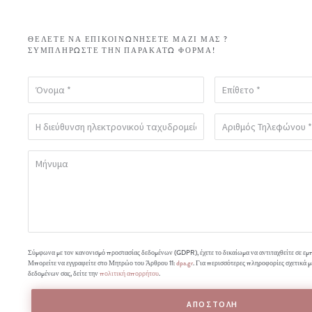
ΘΈΛΕΤΕ ΝΑ ΕΠΙΚΟΙΝΩΝΉΣΕΤΕ ΜΑΖΊ ΜΑΣ ?
ΣΥΜΠΛΗΡΏΣΤΕ ΤΗΝ ΠΑΡΑΚΆΤΩ ΦΌΡΜΑ!
Σύμφωνα με τον κανονισμό προστασίας δεδομένων (GDPR), έχετε το δικαίωμα να αντιταχθείτε σε εμ
Μπορείτε να εγγραφείτε στο Μητρώο του Άρθρου 11:
dpa.gr
. Για περισσότερες πληροφορίες σχετικά μ
δεδομένων σας, δείτε την
πολιτική απορρήτου
.