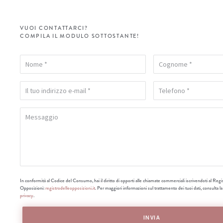
VUOI CONTATTARCI?
COMPILA IL MODULO SOTTOSTANTE!
In conformità al Codice del Consumo, hai il diritto di opporti alle chiamate commerciali iscrivendoti al Regi
Opposizioni:
registrodelleopposizioni.it
. Per maggiori informazioni sul trattamento dei tuoi dati, consulta l
privacy
.