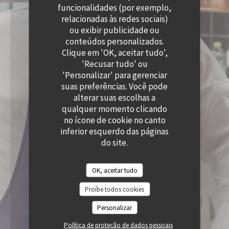
((ABRE NUMA NOVA JANELA))
funcionalidades (por exemplo,
relacionadas às redes sociais)
ou exibir publicidade ou
conteúdos personalizados.
Clique em 'OK, aceitar tudo',
'Recusar tudo' ou
'Personalizar' para gerenciar
suas preferências. Você pode
alterar suas escolhas a
qualquer momento clicando
no ícone de cookie no canto
inferior esquerdo das páginas
do site.
OK, aceitar tudo
Proíbe todos cookies
Personalizar
Política de proteção de dados pessoais