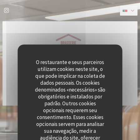
Painel de Gerenciamento de Cookies
Instagram ((abre numa nova janela))
O restaurante e seus parceiros
utilizam cookies neste site, o
que pode implicar na coleta de
dados pessoais. Os cookies
denominados «necessários» são
obrigatórios e instalados por
padrão. Outros cookies
opcionais requerem seu
((ABRE
© 2026 QUAI OUEST — WEBSITE DO RESTAURANTE CRIADO POR
ZENCHEF
consentimento. Esses cookies
AVISO LEGAL
TERMOS DE UTILIZAÇÃO
opcionais servem para analisar
((ABRE NUMA NOVA JANELA))
((ABRE NUMA NOVA JANELA))
POLÍTICA DE PROTEÇÃO DE DADOS PESSOAIS
POLÍTICA DE COOKIES
sua navegação, medir a
((ABRE NUMA NOVA JANELA))
((ABRE NUMA NOVA 
audiência do site, oferecer
ACESSIBILIDADE