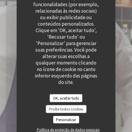
((ABRE NUMA NOVA JANELA))
funcionalidades (por exemplo,
relacionadas às redes sociais)
ou exibir publicidade ou
conteúdos personalizados.
Clique em 'OK, aceitar tudo',
'Recusar tudo' ou
'Personalizar' para gerenciar
suas preferências. Você pode
alterar suas escolhas a
qualquer momento clicando
no ícone de cookie no canto
inferior esquerdo das páginas
do site.
OK, aceitar tudo
Proíbe todos cookies
Personalizar
Política de proteção de dados pessoais