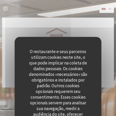
Painel de Gerenciamento de Cookies
Instagram ((abre numa nova janela))
O restaurante e seus parceiros
utilizam cookies neste site, o
que pode implicar na coleta de
dados pessoais. Os cookies
denominados «necessários» são
obrigatórios e instalados por
padrão. Outros cookies
opcionais requerem seu
((ABRE
© 2026 QUAI OUEST — WEBSITE DO RESTAURANTE CRIADO POR
ZENCHEF
consentimento. Esses cookies
AVISO LEGAL
TERMOS DE UTILIZAÇÃO
opcionais servem para analisar
((ABRE NUMA NOVA JANELA))
((ABRE NUMA NOVA JANELA))
POLÍTICA DE PROTEÇÃO DE DADOS PESSOAIS
POLÍTICA DE COOKIES
sua navegação, medir a
((ABRE NUMA NOVA JANELA))
((ABRE NUMA NOVA 
audiência do site, oferecer
ACESSIBILIDADE