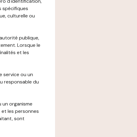
o d'identification,
s spécifiques
e, culturelle ou
autorité publique,
itement. Lorsque le
alités et les
le service ou un
du responsable du
ou un organisme
t et les personnes
itant, sont