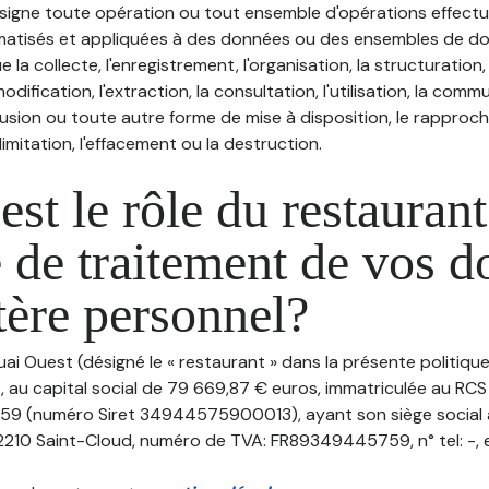
désigne toute opération ou tout ensemble d'opérations effectu
atisés et appliquées à des données ou des ensembles de do
e la collecte, l'enregistrement, l'organisation, la structuration
odification, l'extraction, la consultation, l'utilisation, la com
ffusion ou toute autre forme de mise à disposition, le rappro
 limitation, l'effacement ou la destruction.
est le rôle du restaurant
 de traitement de vos 
tère personnel?
uai Ouest (désigné le « restaurant » dans la présente politiq
 au capital social de 79 669,87 € euros, immatriculée au RCS 
9 (numéro Siret 34944575900013), ayant son siège social 
2210 Saint-Cloud, numéro de TVA: FR89349445759, n° tel: -, em