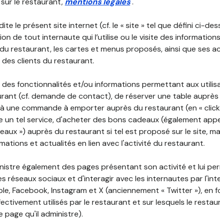
 sur le restaurant,
mentions légales
.
ite le présent site internet (cf. le « site » tel que défini ci-de
ion de tout internaute qui l’utilise ou le visite des informati
é du restaurant, les cartes et menus proposés, ainsi que ses a
r des clients du restaurant.
 des fonctionnalités et/ou informations permettant aux utilis
urant (cf. demande de contact), de réserver une table auprès
à une commande à emporter auprès du restaurant (en « click a
 un tel service, d'acheter des bons cadeaux (également appe
aux ») auprès du restaurant si tel est proposé sur le site, m
mations et actualités en lien avec l'activité du restaurant.
nistre également des pages présentant son activité et lui pe
s réseaux sociaux et d'interagir avec les internautes par l'in
le, Facebook, Instagram et X (anciennement « Twitter »), en 
ectivement utilisés par le restaurant et sur lesquels le resta
 page qu'il administre).