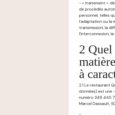
- « traitement »: 
de procédés autom
personnel, telles qu
l'adaptation ou la m
transmission, la di
l'interconnexion, la
2 Quel 
matière
à carac
2.1 Le restaurant Q
données) est une -,
numéro 349 445 75
Marcel Dassault, 9