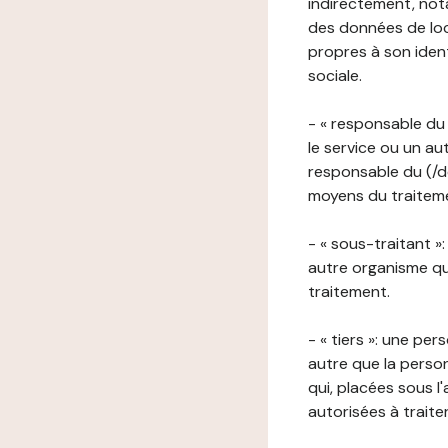
indirectement, nota
des données de loca
propres à son iden
sociale.
- « responsable du 
le service ou un au
responsable du (/de
moyens du traitemen
- « sous-traitant »
autre organisme qu
traitement.
- « tiers »: une pe
autre que la perso
qui, placées sous l
autorisées à traite