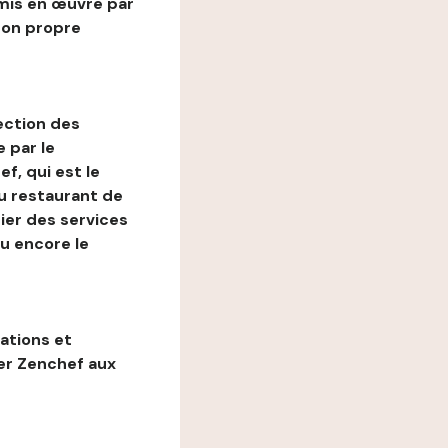
mis en œuvre par
son propre
ection des
 par le
f, qui est le
au restaurant de
ier des services
ou encore le
gations et
ter Zenchef aux