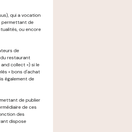
ssus), qui a vocation
ons permettant de
ctualités, ou encore
ateurs de
 du restaurant
nd collect ») si le
lés « bons d'achat
ais également de
rmettant de publier
termédiaire de ces
fonction des
urant dispose