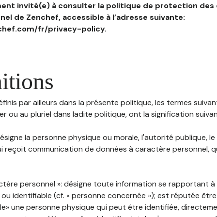
nt invité(e) à consulter la politique de protection des
el de Zenchef, accessible à l’adresse suivante:
hef.com/fr/privacy-policy.
itions
inis par ailleurs dans la présente politique, les termes suivant
r ou au pluriel dans ladite politique, ont la signification suiva
 désigne la personne physique ou morale, l'autorité publique, le
i reçoit communication de données à caractère personnel, qu'
ctère personnel »: désigne toute information se rapportant 
 ou identifiable (cf. « personne concernée »); est réputée êt
ble» une personne physique qui peut être identifiée, directem