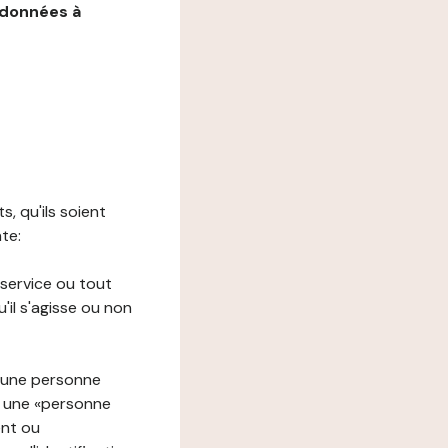
 données à
s, qu'ils soient
nte:
 service ou tout
il s'agisse ou non
à une personne
re une «personne
ent ou