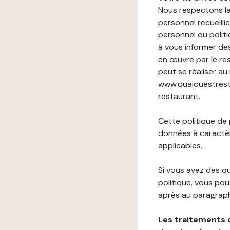
Nous respectons la
personnel recueilli
personnel ou politi
à vous informer de
en œuvre par le re
peut se réaliser au
www.quaiouestrestau
restaurant.
Cette politique de
données à caractèr
applicables.
Si vous avez des 
politique, vous po
après au paragraph
Les traitements 