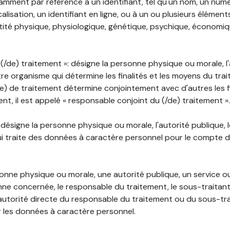
mment par référence à un identifiant, tel qu'un nom, un numér
lisation, un identifiant en ligne, ou à un ou plusieurs élément
tité physique, physiologique, génétique, psychique, économiqu
(/de) traitement »: désigne la personne physique ou morale, l'
tre organisme qui détermine les finalités et les moyens du tra
) de traitement détermine conjointement avec d'autres les fin
t, il est appelé « responsable conjoint du (/de) traitement ».
: désigne la personne physique ou morale, l'autorité publique, 
i traite des données à caractère personnel pour le compte 
rsonne physique ou morale, une autorité publique, un service 
nne concernée, le responsable du traitement, le sous-traitan
'autorité directe du responsable du traitement ou du sous-tra
r les données à caractère personnel.