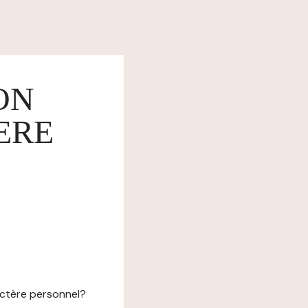
ON
ERE
actère personnel?