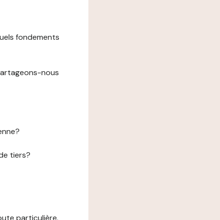
 quels fondements
 partageons-nous
éenne?
de tiers?
te particulière.