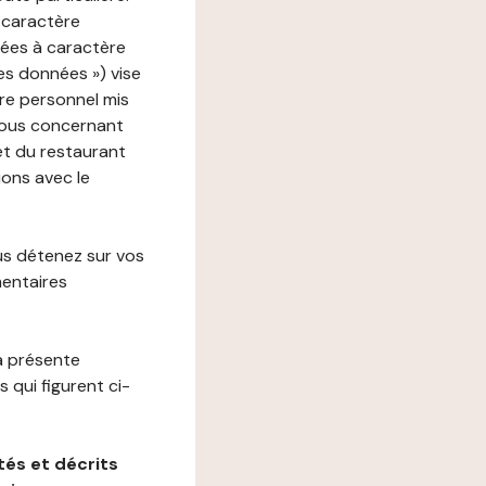
 caractère
nées à caractère
des données ») vise
re personnel mis
vous concernant
net du restaurant
ions avec le
us détenez sur vos
mentaires
a présente
 qui figurent ci-
és et décrits