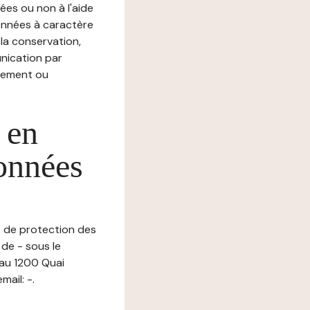
ées ou non à l'aide
nnées à caractère
, la conservation,
munication par
chement ou
 en
données
ue de protection des
de - sous le
au 1200 Quai
ail: -.