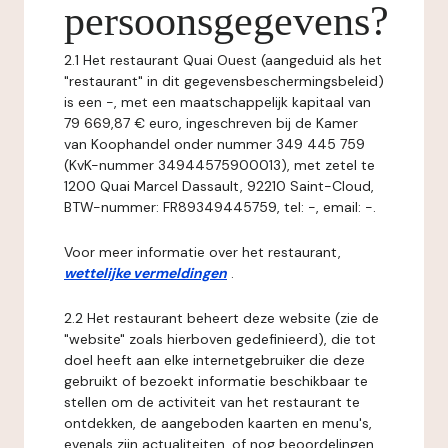
persoonsgegevens?
2.1 Het restaurant Quai Ouest (aangeduid als het
"restaurant" in dit gegevensbeschermingsbeleid)
is een -, met een maatschappelijk kapitaal van
79 669,87 € euro, ingeschreven bij de Kamer
van Koophandel onder nummer 349 445 759
(KvK-nummer 34944575900013), met zetel te
1200 Quai Marcel Dassault, 92210 Saint-Cloud,
BTW-nummer: FR89349445759, tel: -, email: -.
Voor meer informatie over het restaurant,
wettelijke vermeldingen
.
2.2 Het restaurant beheert deze website (zie de
"website" zoals hierboven gedefinieerd), die tot
doel heeft aan elke internetgebruiker die deze
gebruikt of bezoekt informatie beschikbaar te
stellen om de activiteit van het restaurant te
ontdekken, de aangeboden kaarten en menu's,
evenals zijn actualiteiten, of nog beoordelingen