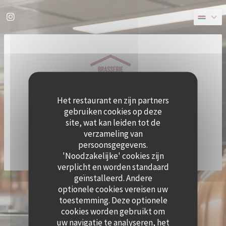
Cookies beheer paneel
Instagram ((opent in een nieuw venster))
Het restaurant en zijn partners
gebruiken cookies op deze
site, wat kan leiden tot de
verzameling van
persoonsgegevens.
'Noodzakelijke' cookies zijn
verplicht en worden standaard
geïnstalleerd. Andere
((OPE
© 2026 QUAI OUEST — RESTAURANT WEBSITE GECREËERD DOOR
ZENCHEF
optionele cookies vereisen uw
DISCLAIMER
GEBRUIKSVOORWAARDEN
toestemming. Deze optionele
((OPENT IN EEN NIEUW VENSTER))
((OPENT IN EEN NIEUW VENSTER))
BELEID BESCHERMING PERSOONSGEGEVENS
COOKIES BELEID
cookies worden gebruikt om
((OPENT IN EEN NIEUW VENSTER))
((OPENT IN EEN NI
uw navigatie te analyseren, het
TOEGANKELIJKHEID