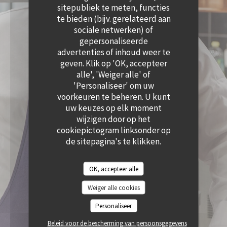
((OPENT IN EEN NIEUW VENSTER))
sitepubliek te meten, functies
te bieden (bijv. gerelateerd aan
sociale netwerken) of
gepersonaliseerde
advertenties of inhoud weer te
geven. Klik op 'OK, accepteer
alle', 'Weiger alle' of
'Personaliseer' om uw
voorkeuren te beheren. U kunt
uw keuzes op elk moment
wijzigen door op het
cookiepictogram linksonder op
de sitepagina's te klikken.
OK, accepteer alle
Weiger alle cookies
Personaliseer
Beleid voor de bescherming van persoonsgegevens