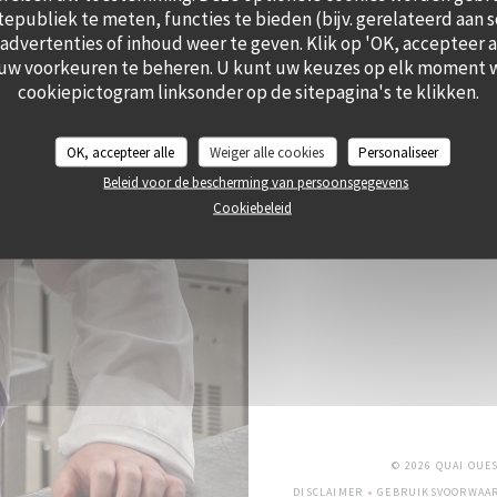
itepubliek te meten, functies te bieden (bijv. gerelateerd aan 
dvertenties of inhoud weer te geven. Klik op 'OK, accepteer all
 uw voorkeuren te beheren. U kunt uw keuzes op elk moment w
cookiepictogram linksonder op de sitepagina's te klikken.
OK, accepteer alle
Weiger alle cookies
Personaliseer
Beleid voor de bescherming van persoonsgegevens
Cookiebeleid
© 2026 QUAI OUE
DISCLAIMER
GEBRUIKSVOORWAA