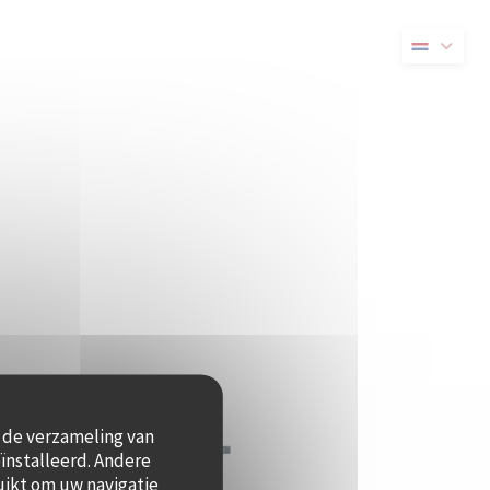
 nieuw venster))
t de verzameling van
ïnstalleerd. Andere
uikt om uw navigatie