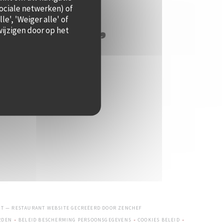
sociale netwerken) of
e', 'Weiger alle' of
ijzigen door op het
((OPENT IN EEN NIEUW VENSTE
ST — RESTAURANT WEBSITE GECREËERD DOOR
ZENCHEF
RDEN
BELEID BESCHERMING PERSOONSGEGEVENS
COOKIES BELEID