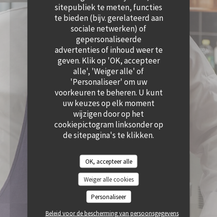
((OPENT IN EEN NIEUW VENSTER))
sitepubliek te meten, functies
te bieden (bijv. gerelateerd aan
sociale netwerken) of
gepersonaliseerde
advertenties of inhoud weer te
geven. Klik op 'OK, accepteer
alle', 'Weiger alle' of
'Personaliseer' om uw
voorkeuren te beheren. U kunt
uw keuzes op elk moment
wijzigen door op het
cookiepictogram linksonder op
de sitepagina's te klikken.
OK, accepteer alle
Weiger alle cookies
Personaliseer
Beleid voor de bescherming van persoonsgegevens