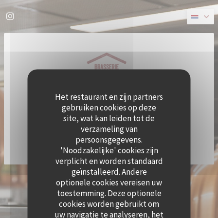
Cookies beheer paneel
Instagram ((opent in een nieuw venster))
Het restaurant en zijn partners
gebruiken cookies op deze
site, wat kan leiden tot de
verzameling van
persoonsgegevens.
'Noodzakelijke' cookies zijn
verplicht en worden standaard
geïnstalleerd. Andere
((OPE
© 2026 QUAI OUEST — RESTAURANT WEBSITE GECREËERD DOOR
ZENCHEF
optionele cookies vereisen uw
DISCLAIMER
GEBRUIKSVOORWAARDEN
toestemming. Deze optionele
((OPENT IN EEN NIEUW VENSTER))
((OPENT IN EEN NIEUW VENSTER))
BELEID BESCHERMING PERSOONSGEGEVENS
COOKIES BELEID
cookies worden gebruikt om
((OPENT IN EEN NIEUW VENSTER))
((OPENT IN EEN NI
uw navigatie te analyseren, het
TOEGANKELIJKHEID