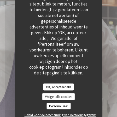
((OPENT IN EEN NIEUW VENSTER))
sitepubliek te meten, functies
te bieden (bijv. gerelateerd aan
sociale netwerken) of
gepersonaliseerde
advertenties of inhoud weer te
geven. Klik op 'OK, accepteer
alle', 'Weiger alle' of
'Personaliseer' om uw
voorkeuren te beheren. U kunt
uw keuzes op elk moment
wijzigen door op het
cookiepictogram linksonder op
de sitepagina's te klikken.
OK, accepteer alle
Weiger alle cookies
Personaliseer
Beleid voor de bescherming van persoonsgegevens