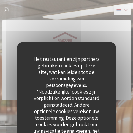
Cookies beheer paneel
Instagram ((opent in een nieuw venster))
Het restaurant en zijn partners
gebruiken cookies op deze
site, wat kan leiden tot de
verzameling van
persoonsgegevens.
'Noodzakelijke' cookies zijn
verplicht en worden standaard
geïnstalleerd. Andere
((OPE
© 2026 QUAI OUEST — RESTAURANT WEBSITE GECREËERD DOOR
ZENCHEF
optionele cookies vereisen uw
DISCLAIMER
GEBRUIKSVOORWAARDEN
toestemming. Deze optionele
((OPENT IN EEN NIEUW VENSTER))
((OPENT IN EEN NIEUW VENSTER))
BELEID BESCHERMING PERSOONSGEGEVENS
COOKIES BELEID
cookies worden gebruikt om
((OPENT IN EEN NIEUW VENSTER))
((OPENT IN EEN NI
uw navigatie te analyseren, het
TOEGANKELIJKHEID