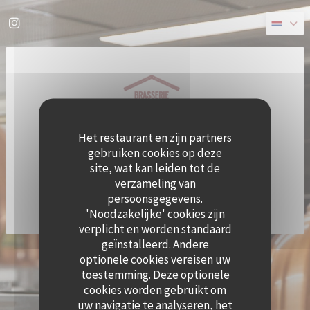
Cookies beheer paneel
Instagram ((opent in een nieuw venster))
Het restaurant en zijn partners
gebruiken cookies op deze
site, wat kan leiden tot de
verzameling van
persoonsgegevens.
'Noodzakelijke' cookies zijn
verplicht en worden standaard
geïnstalleerd. Andere
((OPE
© 2026 QUAI OUEST — RESTAURANT WEBSITE GECREËERD DOOR
ZENCHEF
optionele cookies vereisen uw
DISCLAIMER
GEBRUIKSVOORWAARDEN
toestemming. Deze optionele
((OPENT IN EEN NIEUW VENSTER))
((OPENT IN EEN NIEUW VENSTER))
BELEID BESCHERMING PERSOONSGEGEVENS
COOKIES BELEID
cookies worden gebruikt om
((OPENT IN EEN NIEUW VENSTER))
((OPENT IN EEN NI
uw navigatie te analyseren, het
TOEGANKELIJKHEID