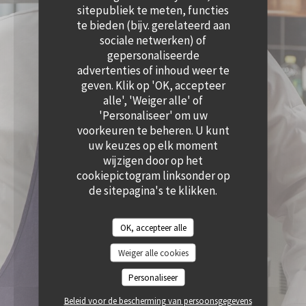
((OPENT IN EEN NIEUW VENSTER))
sitepubliek te meten, functies
te bieden (bijv. gerelateerd aan
sociale netwerken) of
gepersonaliseerde
advertenties of inhoud weer te
geven. Klik op 'OK, accepteer
alle', 'Weiger alle' of
'Personaliseer' om uw
voorkeuren te beheren. U kunt
uw keuzes op elk moment
wijzigen door op het
cookiepictogram linksonder op
de sitepagina's te klikken.
OK, accepteer alle
Weiger alle cookies
Personaliseer
Beleid voor de bescherming van persoonsgegevens