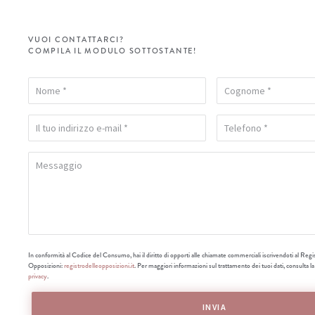
VUOI CONTATTARCI?
COMPILA IL MODULO SOTTOSTANTE!
In conformità al Codice del Consumo, hai il diritto di opporti alle chiamate commerciali iscrivendoti al Regi
Opposizioni:
registrodelleopposizioni.it
. Per maggiori informazioni sul trattamento dei tuoi dati, consulta l
privacy
.