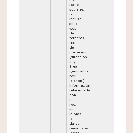
las
redes
sociales,
o
incluso
sitios
web
de
terceros,
datos
de
ubicación
(dirección
IP y
área
geográfica
por
ejemplo),
información
relacionada
con
la
red,
su
idioma,
o
datos
personales