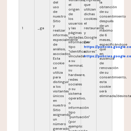
visitantes,
Empresas
del
la
el
que
uso
obtención
origen
utilizan
de
de su
de
dichas
nuestro
consentimiento
los
cookies:
Sitio
después
usuarios
el
y
de un
1
_ga
y las
restaurante
realizar
máximo
páginas
y
informes,
de 6
visitadas,
Google
especialmente
meses,
información
(ver
de
especificándose
tipo
https://policies.google.
análisis,
que
"identificadores"
o
asociados.
en
vinculada
https://policies.google.
Esta
ausencia
a su
cookie
de
terminal,
se
renovación
su
utiliza
de su
hardware,
para
consentimiento,
redes
distinguir
esta
sociales
a los
cookie
o su
visitantes
será
sistema
únicos
eliminada/desinsta
operativo,
en
o
nuestro
información
Sitio
tipo
asignando
"puntuación"
un
(por
número
ejemplo:
generado