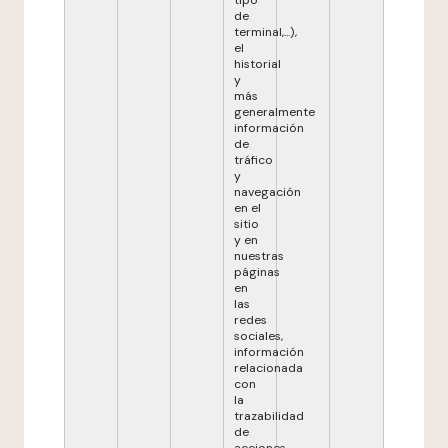
tipo
de
terminal,...),
el
historial
y
más
generalmente
información
de
tráfico
y
navegación
en el
sitio
y en
nuestras
páginas
en
las
redes
sociales,
información
relacionada
con
la
trazabilidad
de