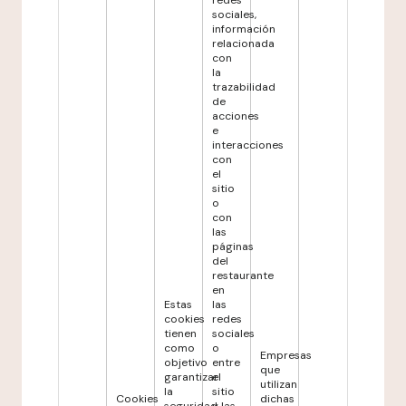
redes
sociales,
información
relacionada
con
la
trazabilidad
de
acciones
e
interacciones
con
el
sitio
o
con
las
páginas
del
restaurante
en
Estas
las
cookies
redes
tienen
sociales
como
o
Empresas
objetivo
entre
que
garantizar
el
utilizan
la
sitio
Cookies
dichas