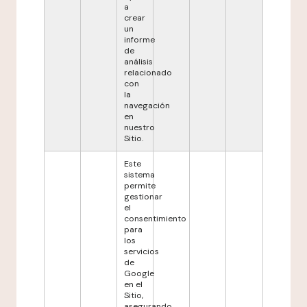
a
crear
un
informe
de
análisis
relacionado
con
la
navegación
en
nuestro
Sitio.
Este
sistema
permite
gestionar
el
consentimiento
para
los
servicios
de
Google
en el
Sitio,
asegurando