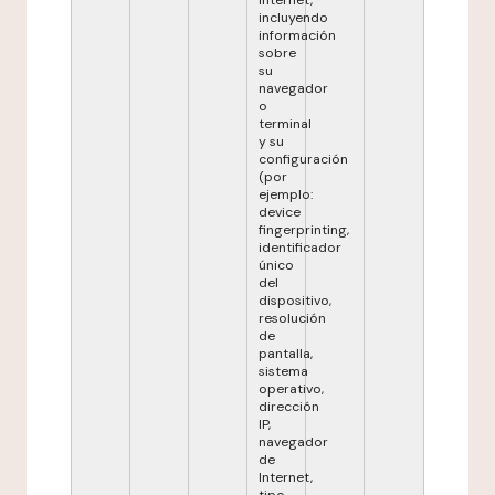
Internet,
incluyendo
información
sobre
su
navegador
o
terminal
y su
configuración
(por
ejemplo:
device
fingerprinting,
identificador
único
del
dispositivo,
resolución
de
pantalla,
sistema
operativo,
dirección
IP,
navegador
de
Internet,