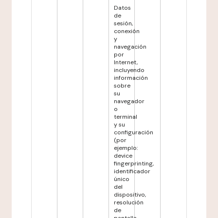
Datos
de
sesión,
conexión
y
navegación
por
Internet,
incluyendo
información
sobre
su
navegador
o
terminal
y su
configuración
(por
ejemplo:
device
fingerprinting,
identificador
único
del
dispositivo,
resolución
de