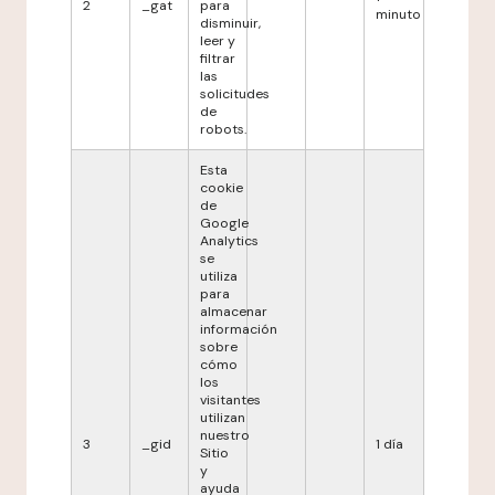
2
_gat
para
minuto
disminuir,
leer y
filtrar
las
solicitudes
de
robots.
Esta
cookie
de
Google
Analytics
se
utiliza
para
almacenar
información
sobre
cómo
los
visitantes
utilizan
nuestro
3
_gid
1 día
Sitio
y
ayuda