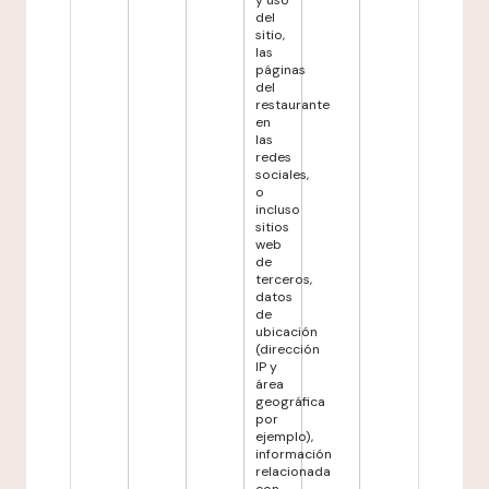
y uso
del
sitio,
las
páginas
del
restaurante
en
las
redes
sociales,
o
incluso
sitios
web
de
terceros,
datos
de
ubicación
(dirección
IP y
área
geográfica
por
ejemplo),
información
relacionada