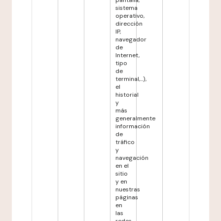
pantalla,
sistema
operativo,
dirección
IP,
navegador
de
Internet,
tipo
de
terminal,...),
el
historial
y
más
generalmente
información
de
tráfico
y
navegación
en el
sitio
y en
nuestras
páginas
en
las