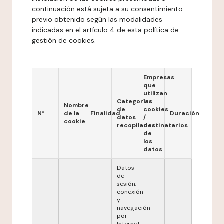
continuación está sujeta a su consentimiento
previo obtenido según las modalidades
indicadas en el artículo 4 de esta política de
gestión de cookies.
Empresas
que
utilizan
Categorías
las
Nombre
de
cookies
N°
de la
Finalidad
Duración
datos
/
cookie
recopilados
destinatarios
de
los
datos
Datos
de
sesión,
conexión
y
navegación
por