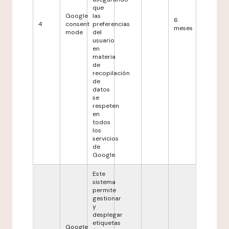
que
Google
las
6
4
consent
preferencias
meses
mode
del
usuario
en
materia
de
recopilación
de
datos
se
respeten
en
todos
los
servicios
de
Google.
Este
sistema
permite
gestionar
y
desplegar
etiquetas
Google