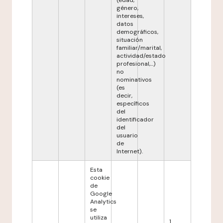
(edad,
género,
intereses,
datos
demográficos,
situación
familiar/marital,
actividad/estado
profesional,...)
no
nominativos
(es
decir,
específicos
del
identificador
del
usuario
de
Internet).
Esta
cookie
de
Google
Analytics
se
utiliza
1