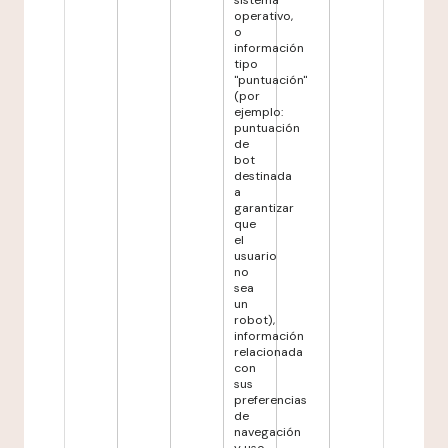
sistema
operativo,
o
información
tipo
"puntuación"
(por
ejemplo:
puntuación
de
bot
destinada
a
garantizar
que
el
usuario
no
sea
un
robot),
información
relacionada
con
sus
preferencias
de
navegación