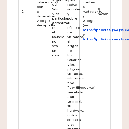
seguridad
y las
relacionadas
cookies:
del
redes
con
el
Sitio
sociales,
6
2
el
restaurante
y, en
y
meses
dispositivo
y
particular,
sobre
Google
Google
garantizar
el
Recaptcha
(ver
que
número
https://policies.google.
el
de
o
usuario
visitantes,
https://policies.google.
no
el
sea
origen
un
de
robot.
los
usuarios
y las
páginas
visitadas,
información
tipo
"identificadores"
vinculada
a su
terminal,
su
hardware,
redes
sociales
o su