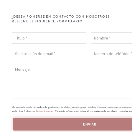
¿DESEA PONERSE EN CONTACTO CON NOSOTROS?
RELLENE EL SIGUIENTE FORMULARIO.
De acuerdo con la normativa de protección de datos, puede ejercer su derecho a no recibir comunicacione
en la Lista Robinson:
listarobinson.es
. Para más información sobre el tratamiento de sus datos, consulte n