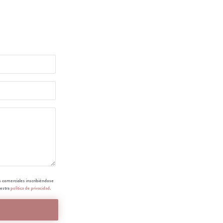
s comerciales inscribiéndose
uestra
política de privacidad
.