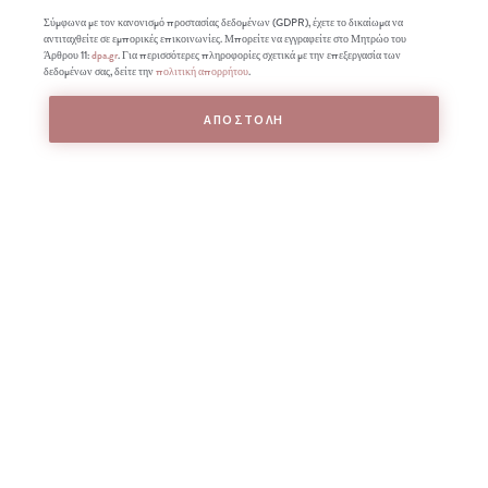
Σύμφωνα με τον κανονισμό προστασίας δεδομένων (GDPR), έχετε το δικαίωμα να
αντιταχθείτε σε εμπορικές επικοινωνίες. Μπορείτε να εγγραφείτε στο Μητρώο του
Άρθρου 11:
dpa.gr
. Για περισσότερες πληροφορίες σχετικά με την επεξεργασία των
δεδομένων σας, δείτε την
πολιτική απορρήτου
.