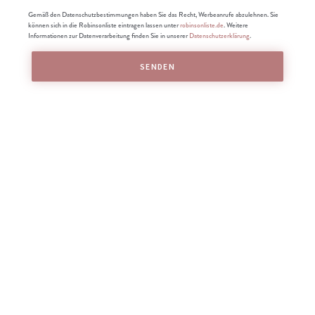
Gemäß den Datenschutzbestimmungen haben Sie das Recht, Werbeanrufe abzulehnen. Sie
können sich in die Robinsonliste eintragen lassen unter
robinsonliste.de
. Weitere
Informationen zur Datenverarbeitung finden Sie in unserer
Datenschutzerklärung
.