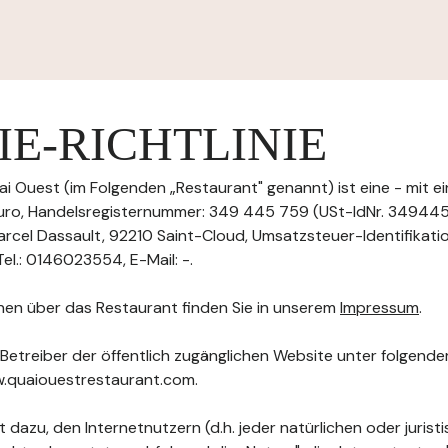
E-RICHTLINIE
i Ouest (im Folgenden „Restaurant" genannt) ist eine - mit 
uro, Handelsregisternummer: 349 445 759 (USt-IdNr. 34944
Marcel Dassault, 92210 Saint-Cloud, Umsatzsteuer-Identifikat
.: 0146023554, E-Mail: -.
nen über das Restaurant finden Sie in unserem
Impressum
.
 Betreiber der öffentlich zugänglichen Website unter folgend
w.quaiouestrestaurant.com.
 dazu, den Internetnutzern (d.h. jeder natürlichen oder jurist