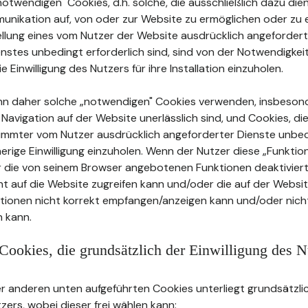
twendigen" Cookies, d.h. solche, die ausschließlich dazu dien
unikation auf, von oder zur Website zu ermöglichen oder zu e
tellung eines vom Nutzer der Website ausdrücklich angeforder
stes unbedingt erforderlich sind, sind von der Notwendigkei
ie Einwilligung des Nutzers für ihre Installation einzuholen.
nn daher solche „notwendigen" Cookies verwenden, insbeson
e Navigation auf der Website unerlässlich sind, und Cookies, die
timmter vom Nutzer ausdrücklich angeforderter Dienste unbed
herige Einwilligung einzuholen. Wenn der Nutzer diese „Funkti
r die von seinem Browser angebotenen Funktionen deaktiviert
cht auf die Website zugreifen kann und/oder die auf der Websi
ationen nicht korrekt empfangen/anzeigen kann und/oder nicht
 kann.
Cookies, die grundsätzlich der Einwilligung des N
 anderen unten aufgeführten Cookies unterliegt grundsätzlic
tzers, wobei dieser frei wählen kann: