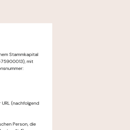
einem Stammkapital
575900013), mit
ionsnummer:
er URL (nachfolgend
ischen Person, die