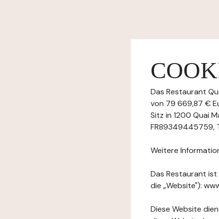
COOKI
Das Restaurant Qua
von 79 669,87 € E
Sitz in 1200 Quai 
FR89349445759, Tel
Weitere Informatio
Das Restaurant ist
die „Website"): ww
Diese Website dient