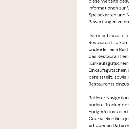
diese Website besuc
Informationen zur 
Speisekarten und M
Bewertungen zu en
Darüber hinaus bie
Restaurant zu kont
und/oder eine Best
das Restaurant ein
„Einkaufsgutschei
Einkaufsgutschein 
bereitstellt, sowi
Restaurants einzu
Bei Ihrer Navigatio
andere Tracker ode
Endgerät installie
Cookie-Richtlinie 
erhobenen Daten w