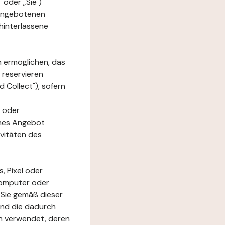
 oder „Sie")
e angebotenen
hinterlassene
n ermöglichen, das
 reservieren
 Collect"), sofern
 oder
ches Angebot
ivitäten des
, Pixel oder
Computer oder
 Sie gemäß dieser
und die dadurch
n verwendet, deren