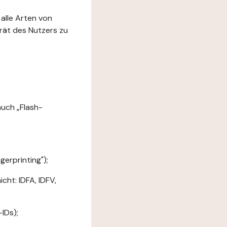
 alle Arten von
rät des Nutzers zu
uch „Flash-
erprinting");
ht: IDFA, IDFV,
IDs);