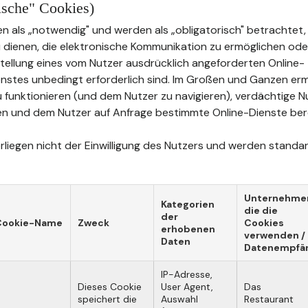
rische" Cookies)
n als „notwendig" und werden als „obligatorisch" betrachtet, 
u dienen, die elektronische Kommunikation zu ermöglichen oder
tstellung eines vom Nutzer ausdrücklich angeforderten Online-
stes unbedingt erforderlich sind. Im Großen und Ganzen erm
u funktionieren (und dem Nutzer zu navigieren), verdächtige 
n und dem Nutzer auf Anfrage bestimmte Online-Dienste bere
liegen nicht der Einwilligung des Nutzers und werden standard
Unternehme
Kategorien
die die
der
Cookie-Name
Zweck
Cookies
erhobenen
verwenden /
Daten
Datenempfä
IP-Adresse,
Dieses Cookie
User Agent,
Das
speichert die
Auswahl
Restaurant