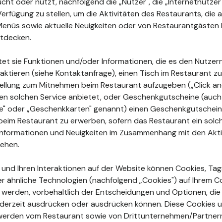
ht oder nutzt, nachfolgend die „Nutzer", die „Internetnutzer"
Verfügung zu stellen, um die Aktivitäten des Restaurants, di
enüs sowie aktuelle Neuigkeiten oder von Restaurantgästen 
tdecken.
tet sie Funktionen und/oder Informationen, die es den Nutzer
aktieren (siehe Kontaktanfrage), einen Tisch im Restaurant zu
ellung zum Mitnehmen beim Restaurant aufzugeben („Click and
en solchen Service anbietet, oder Geschenkgutscheine (auch
ne" oder „Geschenkkarten" genannt) einen Geschenkgutschein
beim Restaurant zu erwerben, sofern das Restaurant ein sol
e Informationen und Neuigkeiten im Zusammenhang mit den Akt
sehen.
n und Ihren Interaktionen auf der Website können Cookies, Tags
r ähnliche Technologien (nachfolgend „Cookies") auf Ihrem 
rt werden, vorbehaltlich der Entscheidungen und Optionen, die
jederzeit ausdrücken oder ausdrücken können. Diese Cookies 
erden vom Restaurant sowie von Drittunternehmen/Partner