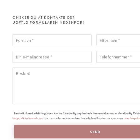
ØNSKER DU AT KONTAKTE OS?
UDFYLD FORMULAREN NEDENFOR!
I henhold til markedsføringsloven kan du frabede dig uopfordrede henvendelser ved at tilmelde dig Robin
borger.dk/robinsonlisten
. For mere information om hvordan vi behandler dine data, se vores
privatlivspolit