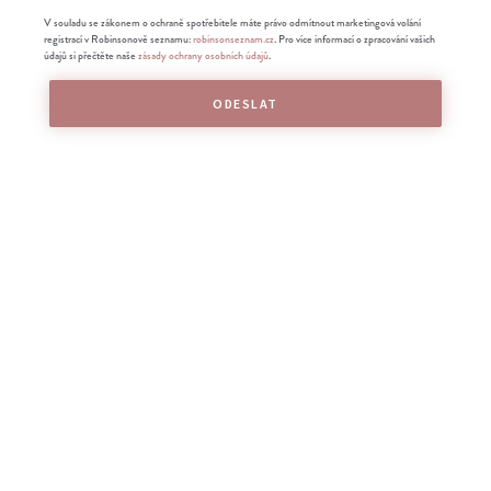
V souladu se zákonem o ochraně spotřebitele máte právo odmítnout marketingová volání
registrací v Robinsonově seznamu:
robinsonseznam.cz
. Pro více informací o zpracování vašich
údajů si přečtěte naše
zásady ochrany osobních údajů
.