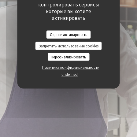
((ОТКРЫВАЕТСЯ В НОВОМ ОКНЕ))
((ОТКРЫВАЕТСЯ В
контролировать сервисы
ДОСТУПНОСТЬ
((ОТКРЫВАЕТСЯ В НОВОМ ОКНЕ))
которые вы хотите
активировать
Ок, все активировать
Запретить использование cookies
Персонализировать
Политика конфиденциальности
undefined