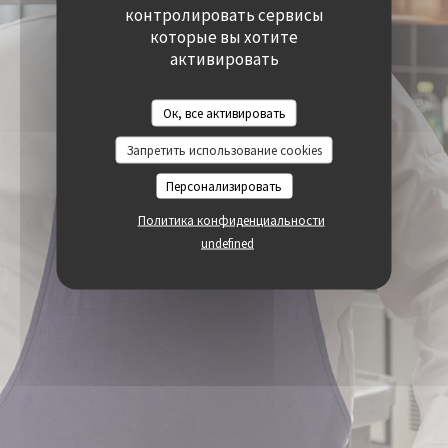
((ОТКРЫВАЕТСЯ В НОВОМ ОКНЕ))
((ОТКРЫВАЕТСЯ В
контролировать сервисы
ДОСТУПНОСТЬ
((ОТКРЫВАЕТСЯ В НОВОМ ОКНЕ))
которые вы хотите
активировать
Ок, все активировать
Запретить использование cookies
Персонализировать
Политика конфиденциальности
undefined