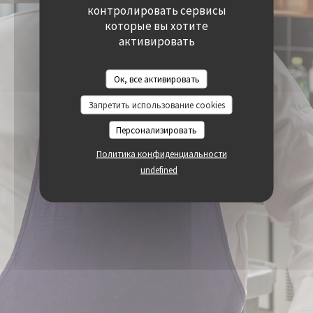
((ОТКРЫВАЕТСЯ В НОВОМ ОКНЕ))
((ОТКРЫВАЕТСЯ В
контролировать сервисы
ДОСТУПНОСТЬ
((ОТКРЫВАЕТСЯ В НОВОМ ОКНЕ))
которые вы хотите
активировать
Ок, все активировать
Запретить использование cookies
Персонализировать
Политика конфиденциальности
undefined