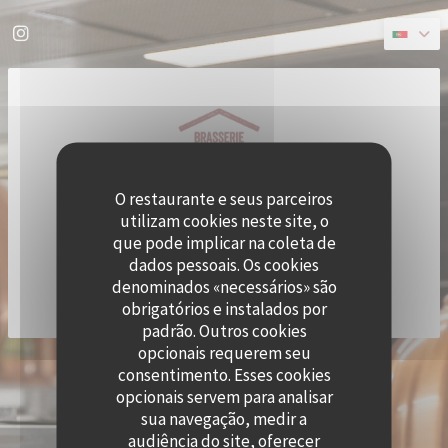
Painel de Gerenciamento de Cookies
Instagram ((abre numa nova janela))
O restaurante e seus parceiros
utilizam cookies neste site, o
que pode implicar na coleta de
dados pessoais. Os cookies
denominados «necessários» são
obrigatórios e instalados por
padrão. Outros cookies
opcionais requerem seu
((ABRE
© 2026 QUAI OUEST — WEBSITE DO RESTAURANTE CRIADO POR
ZENCHEF
consentimento. Esses cookies
AVISO LEGAL
TERMOS DE UTILIZAÇÃO
opcionais servem para analisar
((ABRE NUMA NOVA JANELA))
((ABRE NUMA NOVA JANELA))
POLÍTICA DE PROTEÇÃO DE DADOS PESSOAIS
POLÍTICA DE COOKIES
sua navegação, medir a
((ABRE NUMA NOVA JANELA))
((ABRE NUMA NOVA 
audiência do site, oferecer
ACESSIBILIDADE