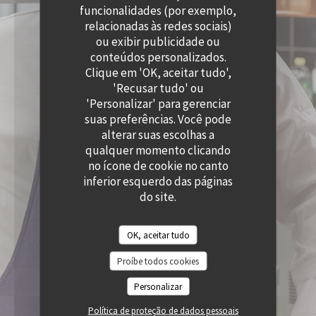
((ABRE NUMA NOVA JANELA))
funcionalidades (por exemplo,
relacionadas às redes sociais)
ou exibir publicidade ou
conteúdos personalizados.
Clique em 'OK, aceitar tudo',
'Recusar tudo' ou
'Personalizar' para gerenciar
suas preferências. Você pode
alterar suas escolhas a
qualquer momento clicando
no ícone de cookie no canto
inferior esquerdo das páginas
do site.
OK, aceitar tudo
Proíbe todos cookies
Personalizar
Política de proteção de dados pessoais