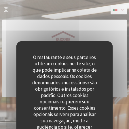
Painel de Gerenciamento de Cookies
Instagram ((abre numa nova janela))
O restaurante e seus parceiros
utilizam cookies neste site, o
que pode implicar na coleta de
dados pessoais. Os cookies
denominados «necessários» são
obrigatórios e instalados por
padrão. Outros cookies
opcionais requerem seu
((ABRE
© 2026 QUAI OUEST — WEBSITE DO RESTAURANTE CRIADO POR
ZENCHEF
consentimento. Esses cookies
AVISO LEGAL
TERMOS DE UTILIZAÇÃO
opcionais servem para analisar
((ABRE NUMA NOVA JANELA))
((ABRE NUMA NOVA JANELA))
POLÍTICA DE PROTEÇÃO DE DADOS PESSOAIS
POLÍTICA DE COOKIES
sua navegação, medir a
((ABRE NUMA NOVA JANELA))
((ABRE NUMA NOVA 
audiência do site, oferecer
ACESSIBILIDADE