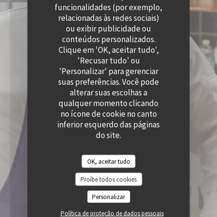
((ABRE NUMA NOVA JANELA))
funcionalidades (por exemplo,
relacionadas às redes sociais)
ou exibir publicidade ou
conteúdos personalizados.
Clique em 'OK, aceitar tudo',
'Recusar tudo' ou
'Personalizar' para gerenciar
suas preferências. Você pode
alterar suas escolhas a
qualquer momento clicando
no ícone de cookie no canto
inferior esquerdo das páginas
do site.
OK, aceitar tudo
Proíbe todos cookies
Personalizar
Política de proteção de dados pessoais