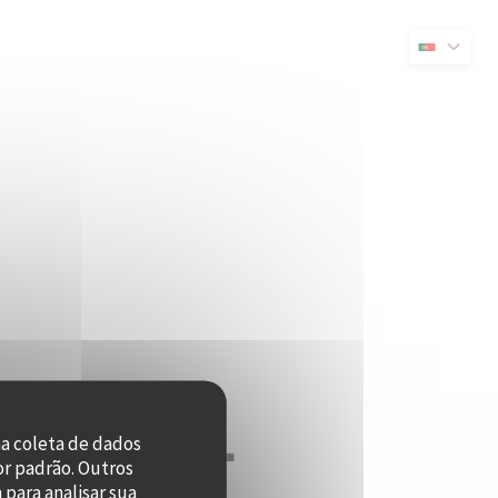
va janela))
na coleta de dados
or padrão. Outros
para analisar sua