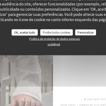
 audiência do site, oferecer funcionalidades (por exemplo, re
r publicidade ou conteúdos personalizados. Clique em 'OK, aceit
izar' para gerenciar suas preferências. Você pode alterar suas 
icando no ícone de cookie no canto inferior esquerdo das págin
OK, aceitar tudo
Proíbe todos cookies
Personalizar
Política de proteção de dados pessoais
undefined
© 2026 QUAI OU
AVISO LEGAL
TERMOS DE UTILIZAÇ