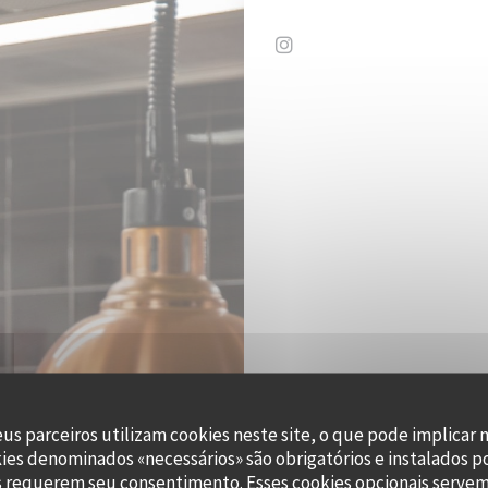
Instagram ((abre numa no
eus parceiros utilizam cookies neste site, o que pode implicar 
kies denominados «necessários» são obrigatórios e instalados p
s requerem seu consentimento. Esses cookies opcionais servem 