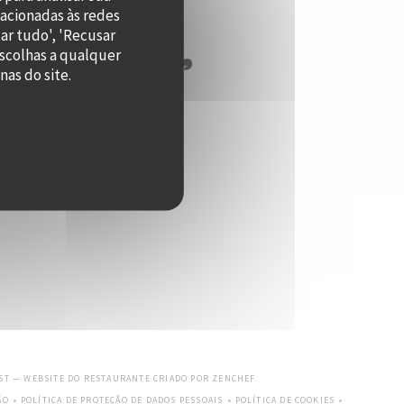
lacionadas às redes
ar tudo', 'Recusar
escolhas a qualquer
as do site.
((ABRE NUMA NOVA JANELA))
EST — WEBSITE DO RESTAURANTE CRIADO POR
ZENCHEF
ÃO
POLÍTICA DE PROTEÇÃO DE DADOS PESSOAIS
POLÍTICA DE COOKIES