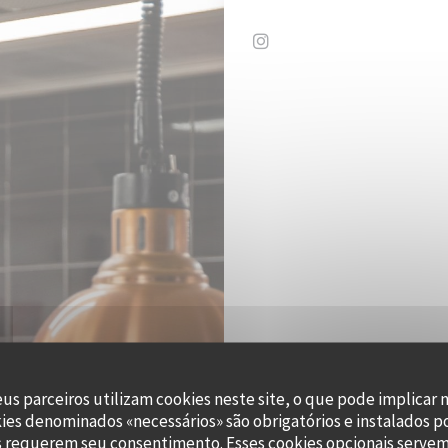
Instagram ((abre numa no
eus parceiros utilizam cookies neste site, o que pode implicar 
kies denominados «necessários» são obrigatórios e instalados p
s requerem seu consentimento. Esses cookies opcionais servem 