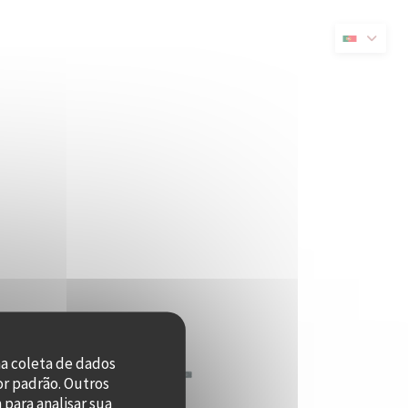
va janela))
na coleta de dados
or padrão. Outros
para analisar sua