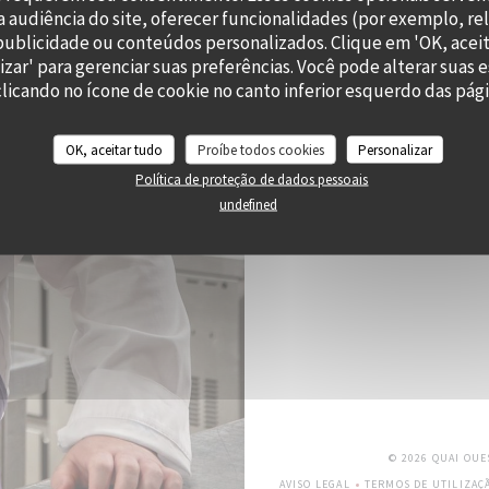
 audiência do site, oferecer funcionalidades (por exemplo, re
r publicidade ou conteúdos personalizados. Clique em 'OK, aceit
izar' para gerenciar suas preferências. Você pode alterar suas 
icando no ícone de cookie no canto inferior esquerdo das págin
OK, aceitar tudo
Proíbe todos cookies
Personalizar
Política de proteção de dados pessoais
undefined
© 2026 QUAI OU
AVISO LEGAL
TERMOS DE UTILIZAÇ