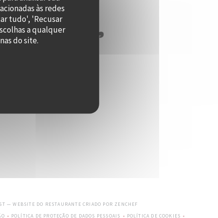
lacionadas às redes
ar tudo', 'Recusar
escolhas a qualquer
as do site.
((ABRE NUMA NOVA JANELA))
EST — WEBSITE DO RESTAURANTE CRIADO POR
ZENCHEF
ÃO
POLÍTICA DE PROTEÇÃO DE DADOS PESSOAIS
POLÍTICA DE COOKIES