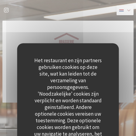
Cookies beheer paneel
Instagram ((opent in een nieuw venster))
Het restaurant en zijn partners
gebruiken cookies op deze
site, wat kan leiden tot de
verzameling van
persoonsgegevens.
'Noodzakelijke' cookies zijn
verplicht en worden standaard
geïnstalleerd. Andere
((OPE
© 2026 QUAI OUEST — RESTAURANT WEBSITE GECREËERD DOOR
ZENCHEF
optionele cookies vereisen uw
DISCLAIMER
GEBRUIKSVOORWAARDEN
toestemming. Deze optionele
((OPENT IN EEN NIEUW VENSTER))
((OPENT IN EEN NIEUW VENSTER))
BELEID BESCHERMING PERSOONSGEGEVENS
COOKIES BELEID
cookies worden gebruikt om
((OPENT IN EEN NIEUW VENSTER))
((OPENT IN EEN NI
uw navigatie te analyseren, het
TOEGANKELIJKHEID