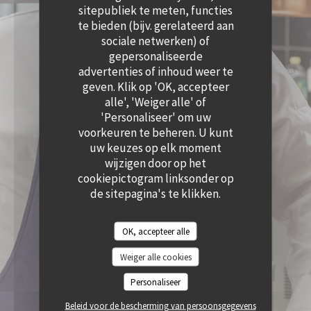
((OPENT IN EEN NIEUW VENSTER))
sitepubliek te meten, functies
te bieden (bijv. gerelateerd aan
sociale netwerken) of
gepersonaliseerde
advertenties of inhoud weer te
geven. Klik op 'OK, accepteer
alle', 'Weiger alle' of
'Personaliseer' om uw
voorkeuren te beheren. U kunt
uw keuzes op elk moment
wijzigen door op het
cookiepictogram linksonder op
de sitepagina's te klikken.
OK, accepteer alle
Weiger alle cookies
Personaliseer
Beleid voor de bescherming van persoonsgegevens