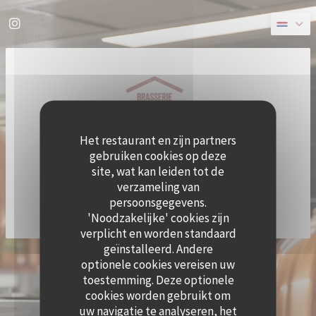
Cookies beheer paneel
Instagram ((opent in een nieuw venster))
Het restaurant en zijn partners
gebruiken cookies op deze
site, wat kan leiden tot de
verzameling van
persoonsgegevens.
'Noodzakelijke' cookies zijn
verplicht en worden standaard
geïnstalleerd. Andere
((OPE
© 2026 QUAI OUEST — RESTAURANT WEBSITE GECREËERD DOOR
ZENCHEF
optionele cookies vereisen uw
DISCLAIMER
GEBRUIKSVOORWAARDEN
toestemming. Deze optionele
((OPENT IN EEN NIEUW VENSTER))
((OPENT IN EEN NIEUW VENSTER))
BELEID BESCHERMING PERSOONSGEGEVENS
COOKIES BELEID
cookies worden gebruikt om
((OPENT IN EEN NIEUW VENSTER))
((OPENT IN EEN NI
uw navigatie te analyseren, het
TOEGANKELIJKHEID