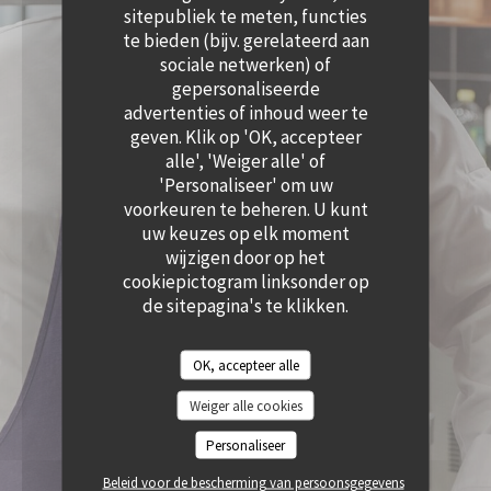
((OPENT IN EEN NIEUW VENSTER))
sitepubliek te meten, functies
te bieden (bijv. gerelateerd aan
sociale netwerken) of
gepersonaliseerde
advertenties of inhoud weer te
geven. Klik op 'OK, accepteer
alle', 'Weiger alle' of
'Personaliseer' om uw
voorkeuren te beheren. U kunt
uw keuzes op elk moment
wijzigen door op het
cookiepictogram linksonder op
de sitepagina's te klikken.
OK, accepteer alle
Weiger alle cookies
Personaliseer
Beleid voor de bescherming van persoonsgegevens