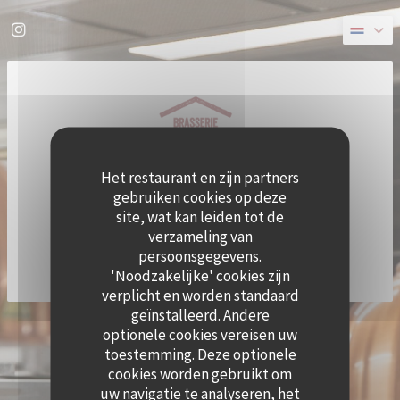
Cookies beheer paneel
Instagram ((opent in een nieuw venster))
Het restaurant en zijn partners
gebruiken cookies op deze
site, wat kan leiden tot de
verzameling van
persoonsgegevens.
'Noodzakelijke' cookies zijn
verplicht en worden standaard
geïnstalleerd. Andere
((OPE
© 2026 QUAI OUEST — RESTAURANT WEBSITE GECREËERD DOOR
ZENCHEF
optionele cookies vereisen uw
DISCLAIMER
GEBRUIKSVOORWAARDEN
toestemming. Deze optionele
((OPENT IN EEN NIEUW VENSTER))
((OPENT IN EEN NIEUW VENSTER))
BELEID BESCHERMING PERSOONSGEGEVENS
COOKIES BELEID
cookies worden gebruikt om
((OPENT IN EEN NIEUW VENSTER))
((OPENT IN EEN NI
uw navigatie te analyseren, het
TOEGANKELIJKHEID