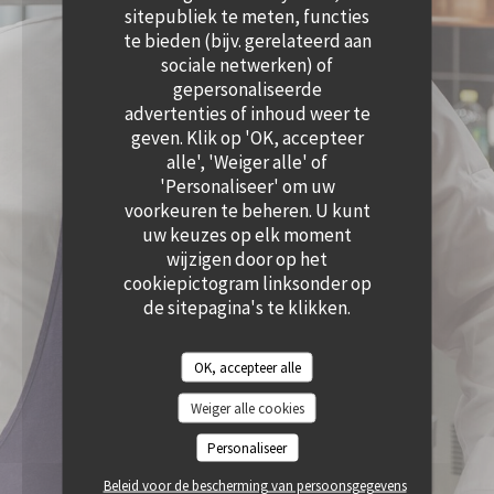
((OPENT IN EEN NIEUW VENSTER))
sitepubliek te meten, functies
te bieden (bijv. gerelateerd aan
sociale netwerken) of
gepersonaliseerde
advertenties of inhoud weer te
geven. Klik op 'OK, accepteer
alle', 'Weiger alle' of
'Personaliseer' om uw
voorkeuren te beheren. U kunt
uw keuzes op elk moment
wijzigen door op het
cookiepictogram linksonder op
de sitepagina's te klikken.
OK, accepteer alle
Weiger alle cookies
Personaliseer
Beleid voor de bescherming van persoonsgegevens