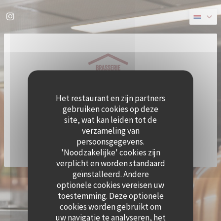
Cookies beheer paneel
Instagram ((opent in een nieuw venster))
Het restaurant en zijn partners
gebruiken cookies op deze
site, wat kan leiden tot de
verzameling van
persoonsgegevens.
'Noodzakelijke' cookies zijn
verplicht en worden standaard
geïnstalleerd. Andere
((OPE
© 2026 QUAI OUEST — RESTAURANT WEBSITE GECREËERD DOOR
ZENCHEF
optionele cookies vereisen uw
DISCLAIMER
GEBRUIKSVOORWAARDEN
toestemming. Deze optionele
((OPENT IN EEN NIEUW VENSTER))
((OPENT IN EEN NIEUW VENSTER))
BELEID BESCHERMING PERSOONSGEGEVENS
COOKIES BELEID
cookies worden gebruikt om
((OPENT IN EEN NIEUW VENSTER))
((OPENT IN EEN NI
uw navigatie te analyseren, het
TOEGANKELIJKHEID