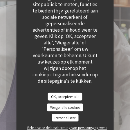
((OPENT IN EEN NIEUW VENSTER))
sitepubliek te meten, functies
te bieden (bijv. gerelateerd aan
sociale netwerken) of
gepersonaliseerde
advertenties of inhoud weer te
geven. Klik op 'OK, accepteer
alle', 'Weiger alle' of
'Personaliseer' om uw
voorkeuren te beheren. U kunt
uw keuzes op elk moment
wijzigen door op het
cookiepictogram linksonder op
de sitepagina's te klikken.
OK, accepteer alle
Weiger alle cookies
Personaliseer
Beleid voor de bescherming van persoonsgegevens