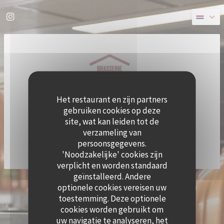
Cookies beheer paneel
Instagram ((opent in een nieuw venster))
Het restaurant en zijn partners
gebruiken cookies op deze
site, wat kan leiden tot de
verzameling van
persoonsgegevens.
'Noodzakelijke' cookies zijn
verplicht en worden standaard
geïnstalleerd. Andere
((OPE
© 2026 QUAI OUEST — RESTAURANT WEBSITE GECREËERD DOOR
ZENCHEF
optionele cookies vereisen uw
DISCLAIMER
GEBRUIKSVOORWAARDEN
toestemming. Deze optionele
((OPENT IN EEN NIEUW VENSTER))
((OPENT IN EEN NIEUW VENSTER))
BELEID BESCHERMING PERSOONSGEGEVENS
COOKIES BELEID
cookies worden gebruikt om
((OPENT IN EEN NIEUW VENSTER))
((OPENT IN EEN NI
uw navigatie te analyseren, het
TOEGANKELIJKHEID