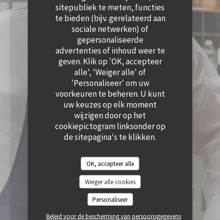
((OPENT IN EEN NIEUW VENSTER))
sitepubliek te meten, functies
te bieden (bijv. gerelateerd aan
sociale netwerken) of
gepersonaliseerde
advertenties of inhoud weer te
geven. Klik op 'OK, accepteer
alle', 'Weiger alle' of
'Personaliseer' om uw
voorkeuren te beheren. U kunt
uw keuzes op elk moment
wijzigen door op het
cookiepictogram linksonder op
de sitepagina's te klikken.
OK, accepteer alle
Weiger alle cookies
Personaliseer
Beleid voor de bescherming van persoonsgegevens