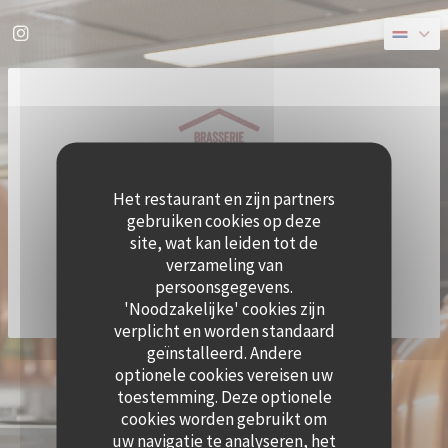
Cookies beheer paneel
Instagram ((opent in een nieuw venster))
Het restaurant en zijn partners
gebruiken cookies op deze
site, wat kan leiden tot de
verzameling van
persoonsgegevens.
'Noodzakelijke' cookies zijn
verplicht en worden standaard
geïnstalleerd. Andere
((OPE
© 2026 QUAI OUEST — RESTAURANT WEBSITE GECREËERD DOOR
ZENCHEF
optionele cookies vereisen uw
DISCLAIMER
GEBRUIKSVOORWAARDEN
toestemming. Deze optionele
((OPENT IN EEN NIEUW VENSTER))
((OPENT IN EEN NIEUW VENSTER))
BELEID BESCHERMING PERSOONSGEGEVENS
COOKIES BELEID
cookies worden gebruikt om
((OPENT IN EEN NIEUW VENSTER))
((OPENT IN EEN NI
uw navigatie te analyseren, het
TOEGANKELIJKHEID