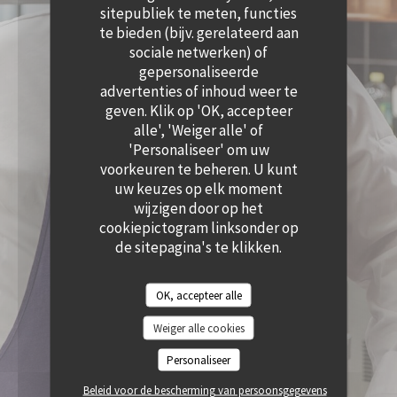
((OPENT IN EEN NIEUW VENSTER))
sitepubliek te meten, functies
te bieden (bijv. gerelateerd aan
sociale netwerken) of
gepersonaliseerde
advertenties of inhoud weer te
geven. Klik op 'OK, accepteer
alle', 'Weiger alle' of
'Personaliseer' om uw
voorkeuren te beheren. U kunt
uw keuzes op elk moment
wijzigen door op het
cookiepictogram linksonder op
de sitepagina's te klikken.
OK, accepteer alle
Weiger alle cookies
Personaliseer
Beleid voor de bescherming van persoonsgegevens