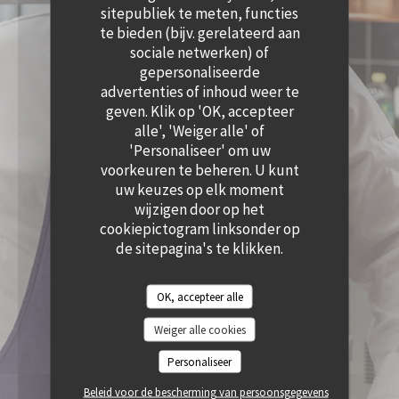
((OPENT IN EEN NIEUW VENSTER))
sitepubliek te meten, functies
te bieden (bijv. gerelateerd aan
sociale netwerken) of
gepersonaliseerde
advertenties of inhoud weer te
geven. Klik op 'OK, accepteer
alle', 'Weiger alle' of
'Personaliseer' om uw
voorkeuren te beheren. U kunt
uw keuzes op elk moment
wijzigen door op het
cookiepictogram linksonder op
de sitepagina's te klikken.
OK, accepteer alle
Weiger alle cookies
Personaliseer
Beleid voor de bescherming van persoonsgegevens