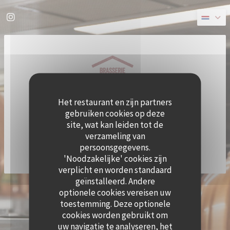
Cookies beheer paneel
Instagram ((opent in een nieuw venster))
Het restaurant en zijn partners
gebruiken cookies op deze
site, wat kan leiden tot de
verzameling van
persoonsgegevens.
'Noodzakelijke' cookies zijn
verplicht en worden standaard
geïnstalleerd. Andere
((OPE
© 2026 QUAI OUEST — RESTAURANT WEBSITE GECREËERD DOOR
ZENCHEF
optionele cookies vereisen uw
DISCLAIMER
GEBRUIKSVOORWAARDEN
toestemming. Deze optionele
((OPENT IN EEN NIEUW VENSTER))
((OPENT IN EEN NIEUW VENSTER))
BELEID BESCHERMING PERSOONSGEGEVENS
COOKIES BELEID
cookies worden gebruikt om
((OPENT IN EEN NIEUW VENSTER))
((OPENT IN EEN NI
uw navigatie te analyseren, het
TOEGANKELIJKHEID