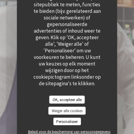
((OPENT IN EEN NIEUW VENSTER))
sitepubliek te meten, functies
te bieden (bijv. gerelateerd aan
sociale netwerken) of
gepersonaliseerde
advertenties of inhoud weer te
geven. Klik op 'OK, accepteer
alle', 'Weiger alle' of
'Personaliseer' om uw
voorkeuren te beheren. U kunt
uw keuzes op elk moment
wijzigen door op het
cookiepictogram linksonder op
de sitepagina's te klikken.
OK, accepteer alle
Weiger alle cookies
Personaliseer
Beleid voor de bescherming van persoonsgegevens