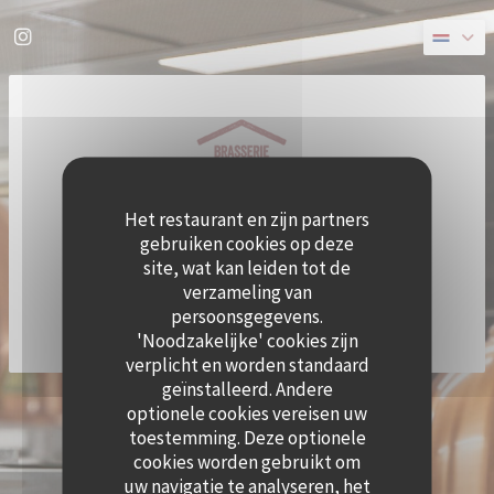
Cookies beheer paneel
Instagram ((opent in een nieuw venster))
Het restaurant en zijn partners
gebruiken cookies op deze
site, wat kan leiden tot de
verzameling van
persoonsgegevens.
'Noodzakelijke' cookies zijn
verplicht en worden standaard
geïnstalleerd. Andere
((OPE
© 2026 QUAI OUEST — RESTAURANT WEBSITE GECREËERD DOOR
ZENCHEF
optionele cookies vereisen uw
DISCLAIMER
GEBRUIKSVOORWAARDEN
toestemming. Deze optionele
((OPENT IN EEN NIEUW VENSTER))
((OPENT IN EEN NIEUW VENSTER))
BELEID BESCHERMING PERSOONSGEGEVENS
COOKIES BELEID
cookies worden gebruikt om
((OPENT IN EEN NIEUW VENSTER))
((OPENT IN EEN NI
uw navigatie te analyseren, het
TOEGANKELIJKHEID