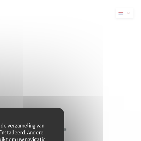
 nieuw venster))
t de verzameling van
ïnstalleerd. Andere
uikt om uw navigatie