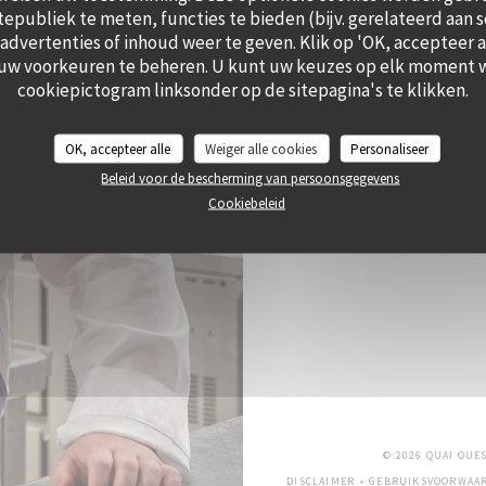
itepubliek te meten, functies te bieden (bijv. gerelateerd aan 
dvertenties of inhoud weer te geven. Klik op 'OK, accepteer all
 uw voorkeuren te beheren. U kunt uw keuzes op elk moment w
cookiepictogram linksonder op de sitepagina's te klikken.
OK, accepteer alle
Weiger alle cookies
Personaliseer
Beleid voor de bescherming van persoonsgegevens
Cookiebeleid
© 2026 QUAI OUE
DISCLAIMER
GEBRUIKSVOORWAA