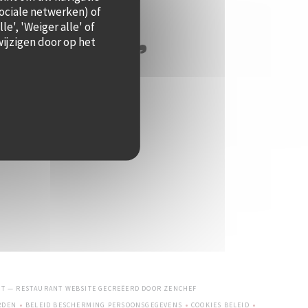
sociale netwerken) of
e', 'Weiger alle' of
ijzigen door op het
((OPENT IN EEN NIEUW VENSTE
ST — RESTAURANT WEBSITE GECREËERD DOOR
ZENCHEF
RDEN
BELEID BESCHERMING PERSOONSGEGEVENS
COOKIES BELEID