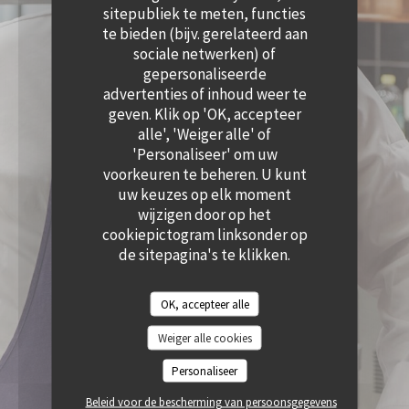
((OPENT IN EEN NIEUW VENSTER))
sitepubliek te meten, functies
te bieden (bijv. gerelateerd aan
sociale netwerken) of
gepersonaliseerde
advertenties of inhoud weer te
geven. Klik op 'OK, accepteer
alle', 'Weiger alle' of
'Personaliseer' om uw
voorkeuren te beheren. U kunt
uw keuzes op elk moment
wijzigen door op het
cookiepictogram linksonder op
de sitepagina's te klikken.
OK, accepteer alle
Weiger alle cookies
Personaliseer
Beleid voor de bescherming van persoonsgegevens