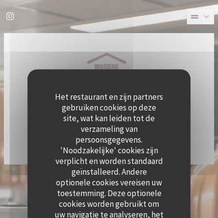
Cookies beheer paneel
Instagram ((opent in een nieuw venster))
Het restaurant en zijn partners
gebruiken cookies op deze
site, wat kan leiden tot de
verzameling van
persoonsgegevens.
'Noodzakelijke' cookies zijn
verplicht en worden standaard
geïnstalleerd. Andere
((OPE
© 2026 QUAI OUEST — RESTAURANT WEBSITE GECREËERD DOOR
ZENCHEF
optionele cookies vereisen uw
DISCLAIMER
GEBRUIKSVOORWAARDEN
toestemming. Deze optionele
((OPENT IN EEN NIEUW VENSTER))
((OPENT IN EEN NIEUW VENSTER))
BELEID BESCHERMING PERSOONSGEGEVENS
COOKIES BELEID
cookies worden gebruikt om
((OPENT IN EEN NIEUW VENSTER))
((OPENT IN EEN NI
uw navigatie te analyseren, het
TOEGANKELIJKHEID